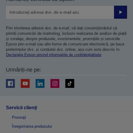
Trimiteț
Prin trimiterea adresei dvs. de e-mail, vă dați consimțământul să
primiți comunicări de marketing, inclusiv realizarea de analize de piață
și sondaje, despre produsele, evenimentele, promoțiile și serviciile
Epson prin e-mail sau alte forme de comunicare electronică, pe baza
preferințelor dvs. și conduitei dvs. online, așa cum este descris în
Declarația Epson privind informațiile de confidențialitate
Urmăriți-ne pe:
Servicii clienţi
Promoţii
Înregistrarea produsului