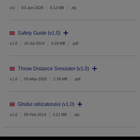
v.U
03-Jun-2026
6.12 MB
.zip
Safety Guide (v1.0)
v.1.0
10-Jul-2024
0.29 MB
.pdf
Throw Distance Simulator (v1.0)
v.1.0
05-May-2020
2.39 MB
.pdf
Ghidul utilizatorului (v1.0)
v.1.0
05-Feb-2014
3.21 MB
.zip