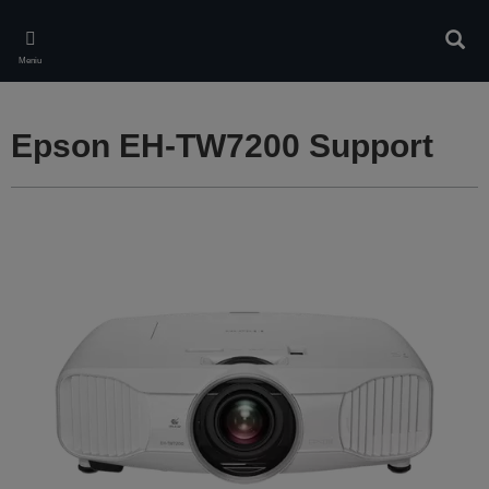
Skip
to
Căuta
main
Meniu
content
Epson EH-TW7200 Support