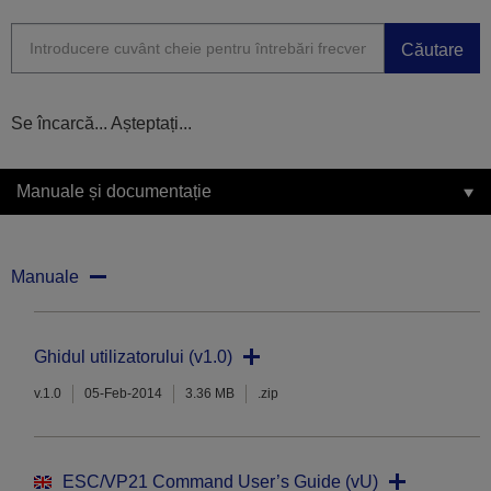
Căutare
Se încarcă... Așteptați...
Manuale și documentație
Manuale
Ghidul utilizatorului (v1.0)
v.1.0
05-Feb-2014
3.36 MB
.zip
ESC/VP21 Command User’s Guide (vU)