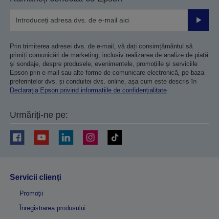
Trimiteț
Prin trimiterea adresei dvs. de e-mail, vă dați consimțământul să
primiți comunicări de marketing, inclusiv realizarea de analize de piață
și sondaje, despre produsele, evenimentele, promoțiile și serviciile
Epson prin e-mail sau alte forme de comunicare electronică, pe baza
preferințelor dvs. și conduitei dvs. online, așa cum este descris în
Declarația Epson privind informațiile de confidențialitate
Urmăriți-ne pe:
Servicii clienţi
Promoţii
Înregistrarea produsului