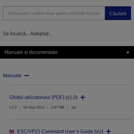
Căutare
Se încarcă... Așteptați...
Manuale și documentație
Manuale
Ghidul utilizatorului (PDF) (v1.0)
v.1.0
16-Sep-2013
2.97 MB
.zip
ESC/VP21 Command User’s Guide (vU)