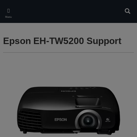
Skip
to
Căuta
main
Meniu
content
Epson EH-TW5200 Support