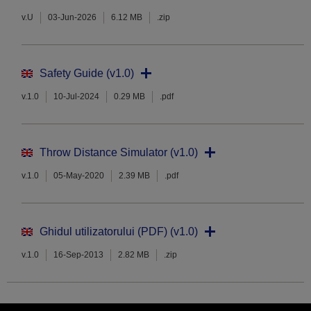
v.U
03-Jun-2026
6.12 MB
.zip
Safety Guide (v1.0)
v.1.0
10-Jul-2024
0.29 MB
.pdf
Throw Distance Simulator (v1.0)
v.1.0
05-May-2020
2.39 MB
.pdf
Ghidul utilizatorului (PDF) (v1.0)
v.1.0
16-Sep-2013
2.82 MB
.zip