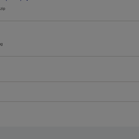
.zip
mg