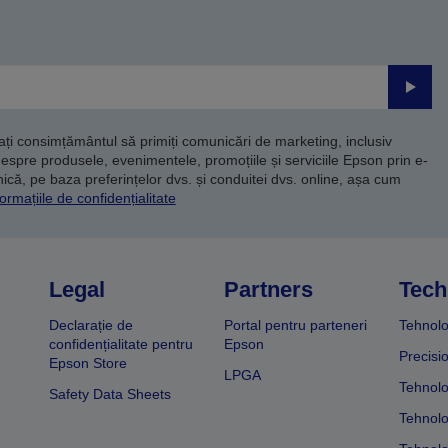
Trimite
dați consimțământul să primiți comunicări de marketing, inclusiv
despre produsele, evenimentele, promoțiile și serviciile Epson prin e-
că, pe baza preferințelor dvs. și conduitei dvs. online, așa cum
ormațiile de confidențialitate
Legal
Partners
Tech
Declarație de
Portal pentru parteneri
Tehnolo
confidențialitate pentru
Epson
Precisi
Epson Store
LPGA
Tehnolo
Safety Data Sheets
Tehnolo