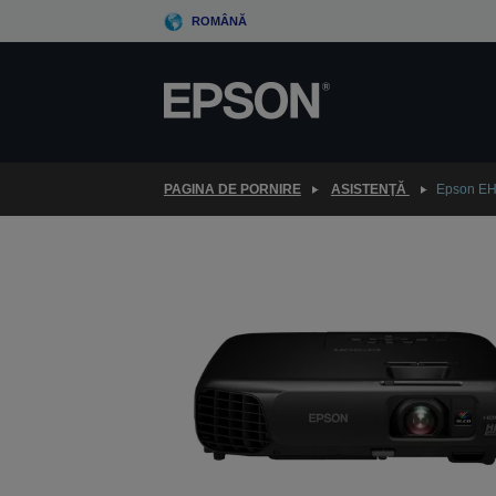
Skip
ROMÂNĂ
to
main
content
PAGINA DE PORNIRE
ASISTENŢĂ
Epson E