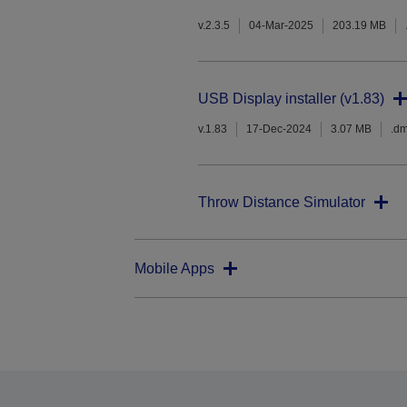
v.2.3.5
04-Mar-2025
203.19 MB
USB Display installer (v1.83)
v.1.83
17-Dec-2024
3.07 MB
.d
Throw Distance Simulator
Mobile Apps