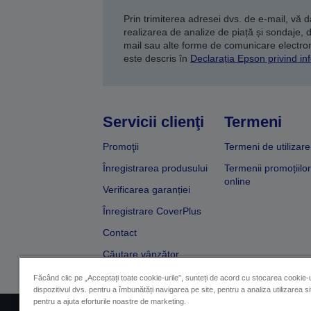
Prin trimiterea adresei dvs. de e-mail, vă 
realizarea de analize de piață și sondaje, 
mail sau alte forme de comunicare electroni
este descris în
Declarația Epson privind inf
Servicii clienţi
Termeni
Promoţii
Termeni de utilizare
Înregistrarea produsului
Termenii promoțiilor
online
Verificarea garanției
Înregistrare CoverPlus
Contact
Căutare vânzător
Făcând clic pe „Acceptați toate cookie-urile”, sunteți de acord cu stocarea cookie-u
dispozitivul dvs. pentru a îmbunătăți navigarea pe site, pentru a analiza utilizarea sit
pentru a ajuta eforturile noastre de marketing.