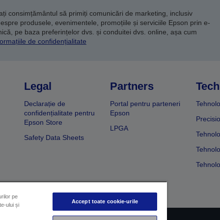
dați consimțământul să primiți comunicări de marketing, inclusiv
despre produsele, evenimentele, promoțiile și serviciile Epson prin e-
că, pe baza preferințelor dvs. și conduitei dvs. online, așa cum
ormațiile de confidențialitate
Legal
Partners
Tech
Declarație de
Portal pentru parteneri
Tehnolo
confidențialitate pentru
Epson
Precisi
Epson Store
LPGA
Tehnolo
Safety Data Sheets
Tehnolo
Tehnolo
rilor pe
Accept toate cookie-urile
e-ului și