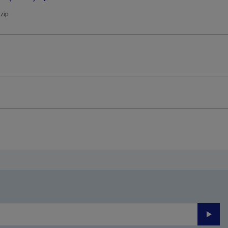
.zip
Trimite