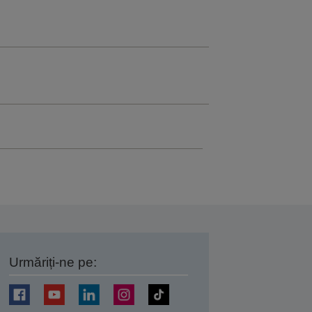
Urmăriți-ne pe:
ți