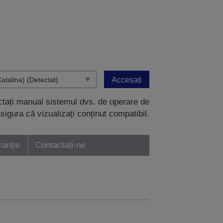
Accesați
ectați manual sistemul dvs. de operare de
sigura că vizualizați conținut compatibil.
ranție
Contactați-ne