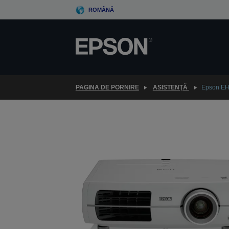
Skip
ROMÂNĂ
to
main
content
PAGINA DE PORNIRE
ASISTENŢĂ
Epson E