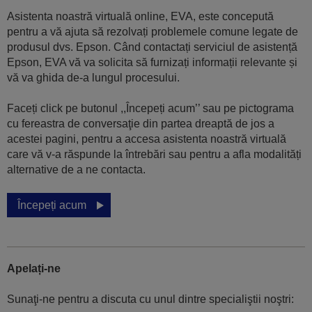
Asistenta noastră virtuală online, EVA, este concepută
pentru a vă ajuta să rezolvați problemele comune legate de
produsul dvs. Epson. Când contactați serviciul de asistență
Epson, EVA vă va solicita să furnizați informații relevante și
vă va ghida de-a lungul procesului.
Faceți click pe butonul ,,Începeți acum’’ sau pe pictograma
cu fereastra de conversaţie din partea dreaptă de jos a
acestei pagini, pentru a accesa asistenta noastră virtuală
care vă v-a răspunde la întrebări sau pentru a afla modalități
alternative de a ne contacta.
Începeți acum
Apelați-ne
Sunaţi-ne pentru a discuta cu unul dintre specialiştii noştri: