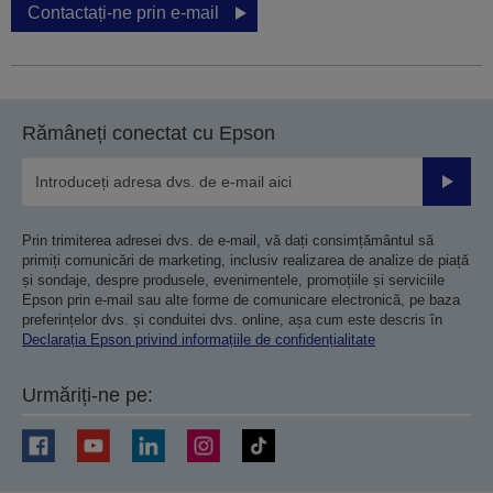
Contactați-ne prin e-mail
Rămâneți conectat cu Epson
Trimiteț
Prin trimiterea adresei dvs. de e-mail, vă dați consimțământul să
primiți comunicări de marketing, inclusiv realizarea de analize de piață
și sondaje, despre produsele, evenimentele, promoțiile și serviciile
Epson prin e-mail sau alte forme de comunicare electronică, pe baza
preferințelor dvs. și conduitei dvs. online, așa cum este descris în
Declarația Epson privind informațiile de confidențialitate
Urmăriți-ne pe: