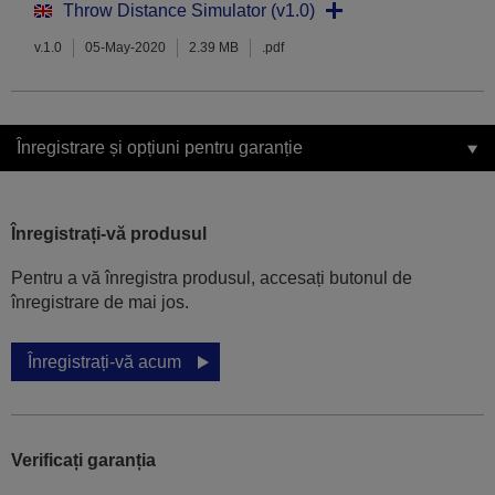
Throw Distance Simulator (v1.0)
v.1.0
05-May-2020
2.39 MB
.pdf
Înregistrare și opțiuni pentru garanție
Înregistrați-vă produsul
Pentru a vă înregistra produsul, accesați butonul de
înregistrare de mai jos.
Înregistrați-vă acum
Verificați garanția