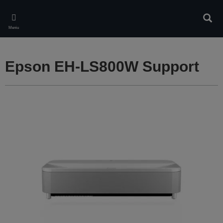
Skip
to
Căuta
main
Meniu
content
Epson EH-LS800W Support