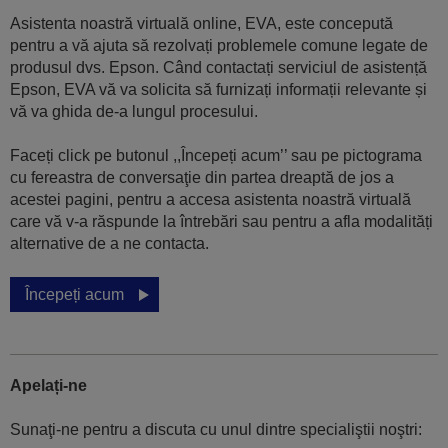
Asistenta noastră virtuală online, EVA, este concepută
pentru a vă ajuta să rezolvați problemele comune legate de
produsul dvs. Epson. Când contactați serviciul de asistență
Epson, EVA vă va solicita să furnizați informații relevante și
vă va ghida de-a lungul procesului.
Faceți click pe butonul ,,Începeți acum’’ sau pe pictograma
cu fereastra de conversaţie din partea dreaptă de jos a
acestei pagini, pentru a accesa asistenta noastră virtuală
care vă v-a răspunde la întrebări sau pentru a afla modalități
alternative de a ne contacta.
Începeți acum
Apelați-ne
Sunaţi-ne pentru a discuta cu unul dintre specialiştii noştri: