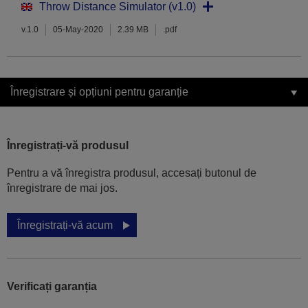
Throw Distance Simulator (v1.0)
v.1.0
05-May-2020
2.39 MB
.pdf
Înregistrare și opțiuni pentru garanție
Înregistrați-vă produsul
Pentru a vă înregistra produsul, accesați butonul de
înregistrare de mai jos.
Înregistrați-vă acum
Verificați garanția