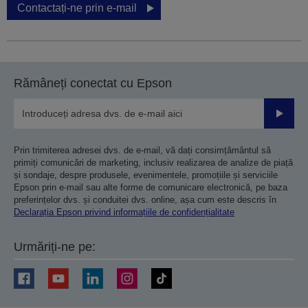
Contactați-ne prin e-mail
Rămâneți conectat cu Epson
Trimiteț
Prin trimiterea adresei dvs. de e-mail, vă dați consimțământul să
primiți comunicări de marketing, inclusiv realizarea de analize de piață
și sondaje, despre produsele, evenimentele, promoțiile și serviciile
Epson prin e-mail sau alte forme de comunicare electronică, pe baza
preferințelor dvs. și conduitei dvs. online, așa cum este descris în
Declarația Epson privind informațiile de confidențialitate
Urmăriți-ne pe: