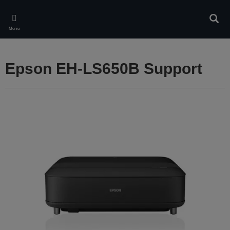
Skip
to
Căuta
main
Meniu
content
Epson EH-LS650B Support