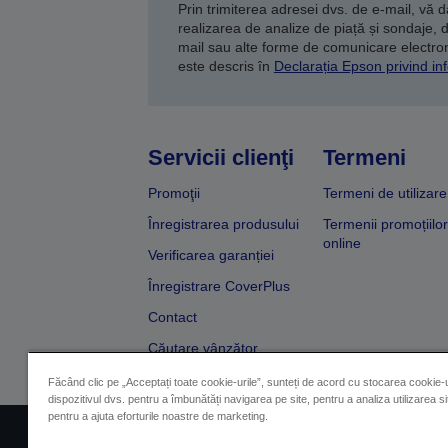
Prin trimiterea adresei dvs. de e-mail, vă 
realizarea de analize de piață și sondaje, 
mail sau alte forme de comunicare electroni
este descris în
Declarația Epson privind inf
Servicii clienţi
Termeni
Promoţii
Termeni de utilizare
Înregistrarea produsului
Termenii promoțiilor
online
Verificarea garanției
Înregistrare CoverPlus
Contact
Căutare vânzător
Făcând clic pe „Acceptați toate cookie-urile”, sunteți de acord cu stocarea cookie-u
dispozitivul dvs. pentru a îmbunătăți navigarea pe site, pentru a analiza utilizarea sit
pentru a ajuta eforturile noastre de marketing.
Impressum
Identificarea 