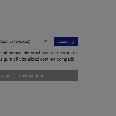
Accesați
ectați manual sistemul dvs. de operare de
sigura că vizualizați conținut compatibil.
ranție
Contactați-ne