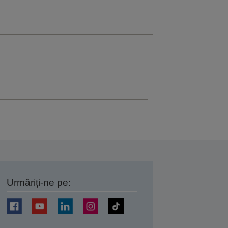
Urmăriți-ne pe:
ți