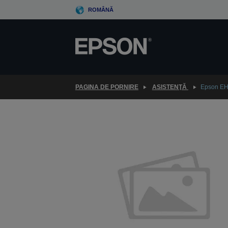
Skip
ROMÂNĂ
to
main
content
PAGINA DE PORNIRE
ASISTENŢĂ
Epson E