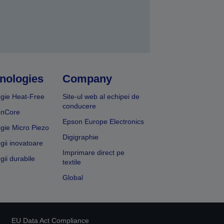
nologies
Company
gie Heat-Free
Site-ul web al echipei de
conducere
onCore
Epson Europe Electronics
gie Micro Piezo
Digigraphie
gii inovatoare
Imprimare direct pe
gii durabile
textile
Global
EU Data Act Compliance