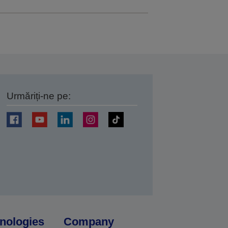
Urmăriți-ne pe:
ți
nologies
Company