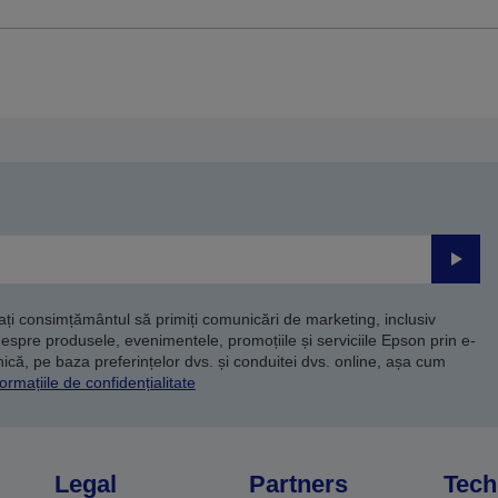
Trimite
dați consimțământul să primiți comunicări de marketing, inclusiv
despre produsele, evenimentele, promoțiile și serviciile Epson prin e-
că, pe baza preferințelor dvs. și conduitei dvs. online, așa cum
ormațiile de confidențialitate
Legal
Partners
Tech