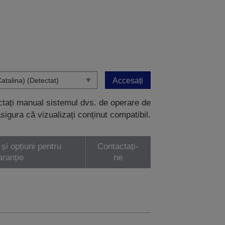
Accesați
ectați manual sistemul dvs. de operare de
sigura că vizualizați conținut compatibil.
 și opțiuni pentru
Contactați-
aranție
ne