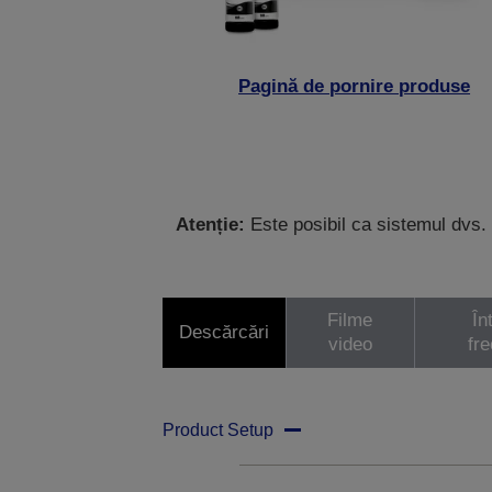
Pagină de pornire produse
Atenție:
Este posibil ca sistemul dvs. 
Filme
În
Descărcări
video
fr
Product Setup