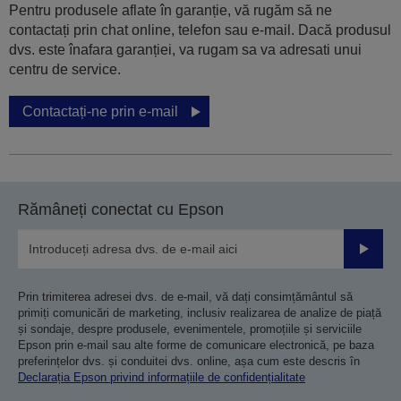
Pentru produsele aflate în garanție, vă rugăm să ne
contactați prin chat online, telefon sau e-mail. Dacă produsul
dvs. este înafara garanției, va rugam sa va adresati unui
centru de service.
Contactați-ne prin e-mail
Rămâneți conectat cu Epson
Trimiteț
Prin trimiterea adresei dvs. de e-mail, vă dați consimțământul să
primiți comunicări de marketing, inclusiv realizarea de analize de piață
și sondaje, despre produsele, evenimentele, promoțiile și serviciile
Epson prin e-mail sau alte forme de comunicare electronică, pe baza
preferințelor dvs. și conduitei dvs. online, așa cum este descris în
Declarația Epson privind informațiile de confidențialitate