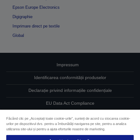
Epson Europe Electronics
Digigraphie
Imprimare direct pe textile
Global
Impressum
Identificarea conformității produselor
Declarație privind informațiile confidențiale
EU Data Act Compliance
Contactaţi-ne în legătură cu datele dumneavoastră
Făcând clic pe „Acceptați toate cookie-urile”, sunteți de acord cu stocarea cookie-
urilor pe dispozitivul dvs. pentru a îmbunătăți navigarea pe site, pentru a analiza
Informaţii despre modulele cookie
utilizarea site-ului și pentru a ajuta eforturile noastre de marketing.