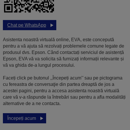
Chat pe WhatsApp
Asistenta noastră virtuală online, EVA, este concepută
pentru a vă ajuta să rezolvați problemele comune legate de
produsul dvs. Epson. Când contactați serviciul de asistență
Epson, EVA vă va solicita să furnizați informații relevante și
vă va ghida de-a lungul procesului.
Faceți click pe butonul ,,Începeți acum’’ sau pe pictograma
cu fereastra de conversaţie din partea dreaptă de jos a
acestei pagini, pentru a accesa asistenta noastră virtuală
care vă v-a răspunde la întrebări sau pentru a afla modalități
alternative de a ne contacta.
Începeți acum