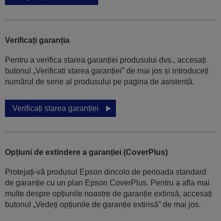
Verificați garanția
Pentru a verifica starea garanției produsului dvs., accesați
butonul „Verificati starea garanției” de mai jos și introduceți
numărul de serie al produsului pe pagina de asistență.
Verificați starea garanției
Opțiuni de extindere a garanției (CoverPlus)
Protejați-vă produsul Epson dincolo de perioada standard
de garanție cu un plan Epson CoverPlus. Pentru a afla mai
multe despre opțiunile noastre de garanție extinsă, accesați
butonul „Vedeți opțiunile de garanție extinsă” de mai jos.