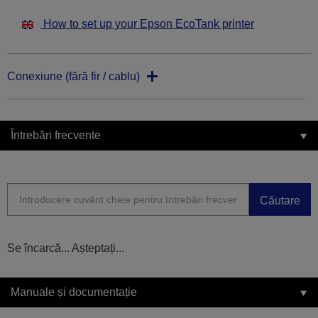
How to set up your Epson EcoTank printer
Conexiune (fără fir / cablu)
Întrebări frecvente
Căutare
Se încarcă... Așteptați...
Manuale și documentație