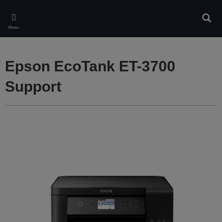
Skip
to
Căuta
main
Meniu
content
Epson EcoTank ET-3700
Support