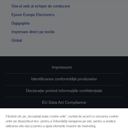
Site-ul web al echipei de conducere
Epson Europe Electronics
Digigraphie
Imprimare direct pe textile
Global
Impressum
Identificarea conformității produselor
Declarație privind informațiile confidențiale
EU Data Act Compliance
Contactaţi-ne în legătură cu datele dumneavoastră
Făcând clic pe „Acceptați toate cookie-urile”, sunteți de acord cu stocarea cookie-
urilor pe dispozitivul dvs. pentru a îmbunătăți navigarea pe site, pentru a analiza
Informaţii despre modulele cookie
utilizarea site-ului și pentru a ajuta eforturile noastre de marketing.