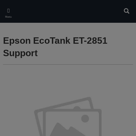
Skip
to
Căuta
main
Meniu
content
Epson EcoTank ET-2851
Support