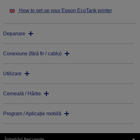
How to set up your Epson EcoTank printer
Depanare
Conexiune (fără fir / cablu)
Utilizare
Cerneală / Hârtie
Program / Aplicație mobilă
Întrebări frecvente