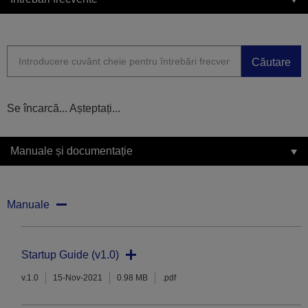
Căutare
Se încarcă... Așteptați...
Manuale și documentație
Manuale
Startup Guide (v1.0)
v.1.0
15-Nov-2021
0.98 MB
.pdf