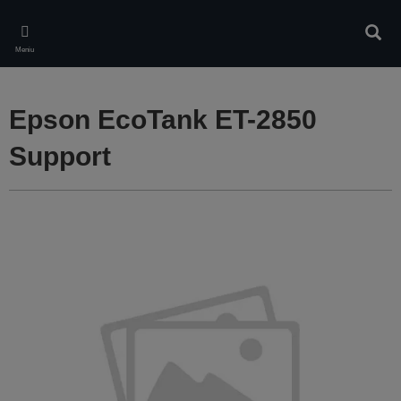
Skip
to
Căuta
main
Meniu
content
Epson EcoTank ET-2850
Support