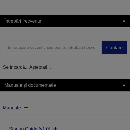
Întrebări frecvente
Căutare
Se încarcă... Așteptați...
Manuale și documentație
Manuale
Startup Guide (v1.0)