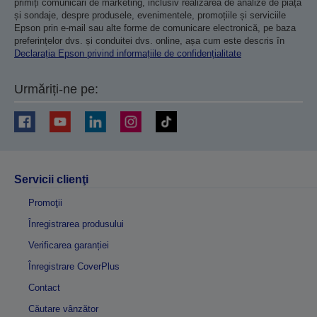
primiți comunicări de marketing, inclusiv realizarea de analize de piață
și sondaje, despre produsele, evenimentele, promoțiile și serviciile
Epson prin e-mail sau alte forme de comunicare electronică, pe baza
preferințelor dvs. și conduitei dvs. online, așa cum este descris în
Declarația Epson privind informațiile de confidențialitate
Urmăriți-ne pe:
Servicii clienţi
Promoţii
Înregistrarea produsului
Verificarea garanției
Înregistrare CoverPlus
Contact
Căutare vânzător