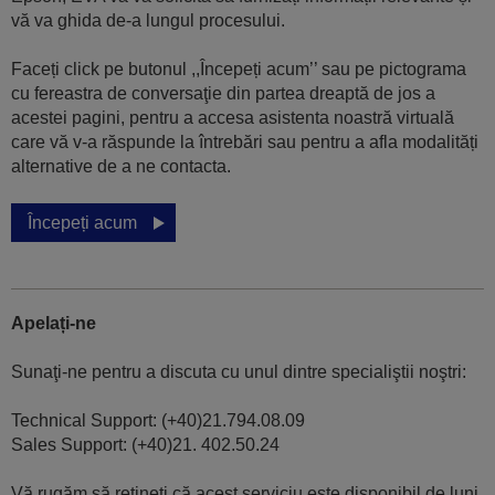
vă va ghida de-a lungul procesului.
Faceți click pe butonul ,,Începeți acum’’ sau pe pictograma
cu fereastra de conversaţie din partea dreaptă de jos a
acestei pagini, pentru a accesa asistenta noastră virtuală
care vă v-a răspunde la întrebări sau pentru a afla modalități
alternative de a ne contacta.
Începeți acum
Apelați-ne
Sunaţi-ne pentru a discuta cu unul dintre specialiştii noştri:
Technical Support: (+40)21.794.08.09
Sales Support: (+40)21. 402.50.24
Vă rugăm să rețineți că acest serviciu este disponibil de luni