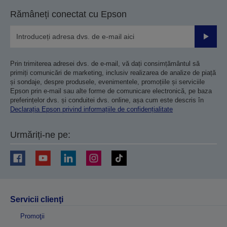
Rămâneți conectat cu Epson
Trimiteț
Prin trimiterea adresei dvs. de e-mail, vă dați consimțământul să
primiți comunicări de marketing, inclusiv realizarea de analize de piață
și sondaje, despre produsele, evenimentele, promoțiile și serviciile
Epson prin e-mail sau alte forme de comunicare electronică, pe baza
preferințelor dvs. și conduitei dvs. online, așa cum este descris în
Declarația Epson privind informațiile de confidențialitate
Urmăriți-ne pe:
Servicii clienţi
Promoţii