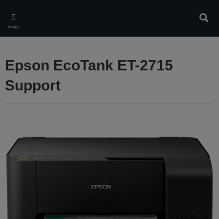
Skip
to
Căuta
main
Meniu
content
Epson EcoTank ET-2715
Support