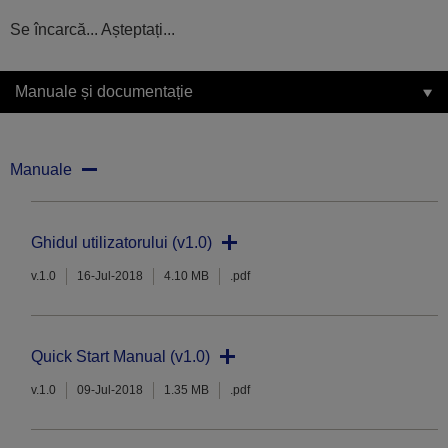
Se încarcă... Așteptați...
Manuale și documentație
Manuale
Ghidul utilizatorului (v1.0)
v.1.0
16-Jul-2018
4.10 MB
.pdf
Quick Start Manual (v1.0)
v.1.0
09-Jul-2018
1.35 MB
.pdf