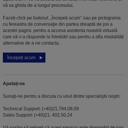
vă va ghida de-a lungul procesului.
Faceți click pe butonul ,,Începeți acum’’ sau pe pictograma
cu fereastra de conversaţie din partea dreaptă de jos a
acestei pagini, pentru a accesa asistenta noastră virtuală
care vă v-a răspunde la întrebări sau pentru a afla modalități
alternative de a ne contacta.
Începeți acum
Apelați-ne
Sunaţi-ne pentru a discuta cu unul dintre specialiştii noştri:
Technical Support: (+40)21.794.08.09
Sales Support: (+40)21. 402.50.24
Vă rugăm să rețineți că acest serviciu este disponibil de luni