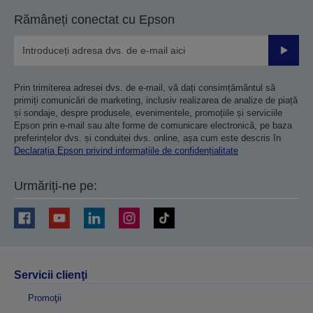
Rămâneți conectat cu Epson
Trimiteț
Prin trimiterea adresei dvs. de e-mail, vă dați consimțământul să
primiți comunicări de marketing, inclusiv realizarea de analize de piață
și sondaje, despre produsele, evenimentele, promoțiile și serviciile
Epson prin e-mail sau alte forme de comunicare electronică, pe baza
preferințelor dvs. și conduitei dvs. online, așa cum este descris în
Declarația Epson privind informațiile de confidențialitate
Urmăriți-ne pe:
Servicii clienţi
Promoţii