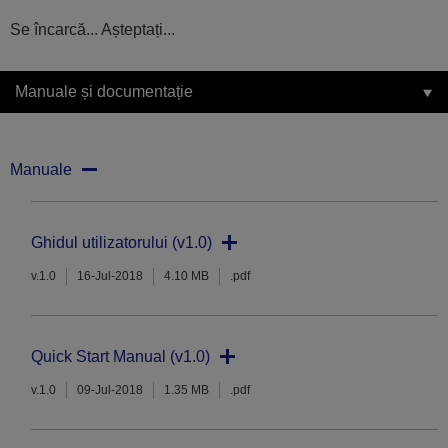
Se încarcă... Așteptați...
Manuale și documentație
Manuale
Ghidul utilizatorului (v1.0)
v.1.0
16-Jul-2018
4.10 MB
.pdf
Quick Start Manual (v1.0)
v.1.0
09-Jul-2018
1.35 MB
.pdf