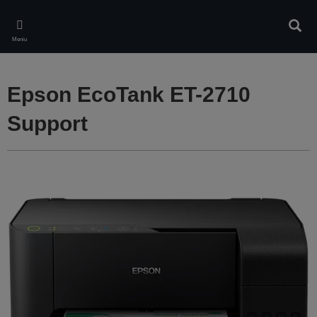
Skip
to
Căuta
main
Meniu
content
Epson EcoTank ET-2710
Support