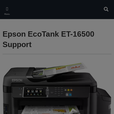
Skip
to
Căuta
main
Meniu
content
Epson EcoTank ET-16500
Support