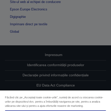
Site-ul web al echipei de conducere
Epson Europe Electronics
Digigraphie
Imprimare direct pe textile
Global
Impressum
Identificarea conformității produselor
Declarație privind informațiile confidențiale
EU Data Act Compliance
Contactaţi-ne în legătură cu datele dumneavoastră
Făcând clic pe „Acceptați toate cookie-urile”, sunteți de acord cu stocarea cookie-
urilor pe dispozitivul dvs. pentru a îmbunătăți navigarea pe site, pentru a analiza
Informaţii despre modulele cookie
utilizarea site-ului și pentru a ajuta eforturile noastre de marketing.