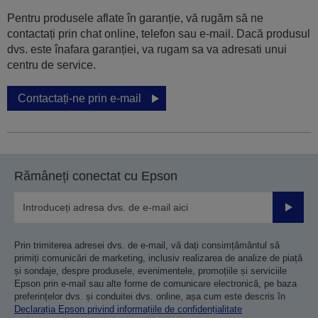
Pentru produsele aflate în garanție, vă rugăm să ne
contactați prin chat online, telefon sau e-mail. Dacă produsul
dvs. este înafara garanției, va rugam sa va adresati unui
centru de service.
Contactați-ne prin e-mail
Rămâneți conectat cu Epson
Trimiteț
Prin trimiterea adresei dvs. de e-mail, vă dați consimțământul să
primiți comunicări de marketing, inclusiv realizarea de analize de piață
și sondaje, despre produsele, evenimentele, promoțiile și serviciile
Epson prin e-mail sau alte forme de comunicare electronică, pe baza
preferințelor dvs. și conduitei dvs. online, așa cum este descris în
Declarația Epson privind informațiile de confidențialitate