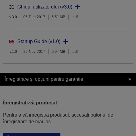
Ghidul utilizatorului (v3.0)
v.3.0
06-Dec-2017
5.51 MB
.pdf
Startup Guide (v1.0)
v.1.0
29-Nov-2017
0.94 MB
.pdf
Înregistrare și opțiuni pentru garanție
Înregistrați-vă produsul
Pentru a vă înregistra produsul, accesați butonul de
înregistrare de mai jos.