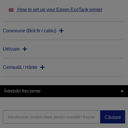
How to set up your Epson EcoTank printer
Conexiune (fără fir / cablu)
Utilizare
Cerneală / Hârtie
Întrebări frecvente
Căutare