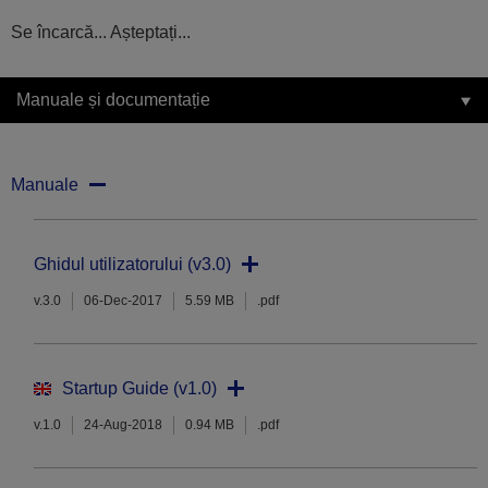
Se încarcă... Așteptați...
Manuale și documentație
Manuale
Ghidul utilizatorului (v3.0)
v.3.0
06-Dec-2017
5.59 MB
.pdf
Startup Guide (v1.0)
v.1.0
24-Aug-2018
0.94 MB
.pdf