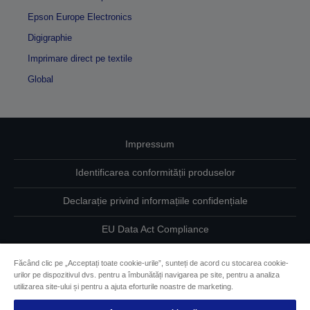
Epson Europe Electronics
Digigraphie
Imprimare direct pe textile
Global
Impressum
Identificarea conformității produselor
Declarație privind informațiile confidențiale
EU Data Act Compliance
Contactaţi-ne în legătură cu datele dumneavoastră
Făcând clic pe „Acceptați toate cookie-urile”, sunteți de acord cu stocarea cookie-
urilor pe dispozitivul dvs. pentru a îmbunătăți navigarea pe site, pentru a analiza
Informaţii despre modulele cookie
utilizarea site-ului și pentru a ajuta eforturile noastre de marketing.