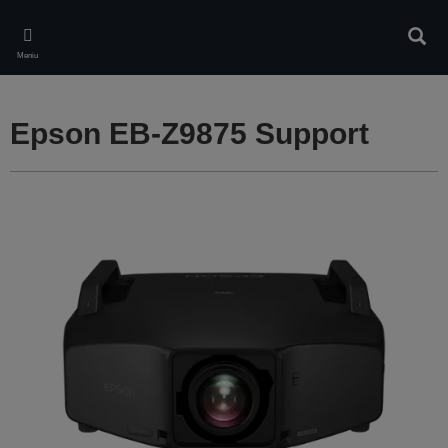
Skip
to
Căuta
main
Meniu
content
Epson EB-Z9875 Support