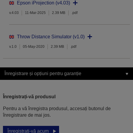
Epson iProjection (v4.03)
v.4.03
11-Mar-2025
2.39 MB
.pdf
Throw Distance Simulator (v1.0)
v.1.0
05-May-2020
2.39 MB
.pdf
Înregistrare și opțiuni pentru garanție
Înregistrați-vă produsul
Pentru a vă înregistra produsul, accesați butonul de
înregistrare de mai jos.
Înregistrați-vă acum