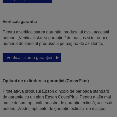
Verificați garanția
Pentru a verifica starea garanției produsului dvs., accesați
butonul „Verificati starea garanției” de mai jos și introduceți
numărul de serie al produsului pe pagina de asistență.
Verificați starea garanției
Opțiuni de extindere a garanției (CoverPlus)
Protejați-vă produsul Epson dincolo de perioada standard
de garanție cu un plan Epson CoverPlus. Pentru a afla mai
multe despre opțiunile noastre de garanție extinsă, accesați
butonul „Vedeți opțiunile de garanție extinsă” de mai jos.