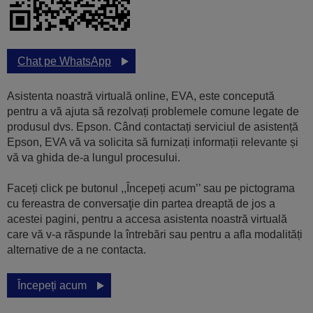
Chat pe WhatsApp
Asistenta noastră virtuală online, EVA, este concepută
pentru a vă ajuta să rezolvați problemele comune legate de
produsul dvs. Epson. Când contactați serviciul de asistență
Epson, EVA vă va solicita să furnizați informații relevante și
vă va ghida de-a lungul procesului.
Faceți click pe butonul ,,Începeți acum’’ sau pe pictograma
cu fereastra de conversaţie din partea dreaptă de jos a
acestei pagini, pentru a accesa asistenta noastră virtuală
care vă v-a răspunde la întrebări sau pentru a afla modalități
alternative de a ne contacta.
Începeți acum