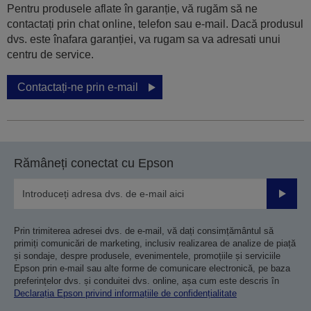
Pentru produsele aflate în garanție, vă rugăm să ne
contactați prin chat online, telefon sau e-mail. Dacă produsul
dvs. este înafara garanției, va rugam sa va adresati unui
centru de service.
Contactați-ne prin e-mail
Rămâneți conectat cu Epson
Trimiteț
Prin trimiterea adresei dvs. de e-mail, vă dați consimțământul să
primiți comunicări de marketing, inclusiv realizarea de analize de piață
și sondaje, despre produsele, evenimentele, promoțiile și serviciile
Epson prin e-mail sau alte forme de comunicare electronică, pe baza
preferințelor dvs. și conduitei dvs. online, așa cum este descris în
Declarația Epson privind informațiile de confidențialitate