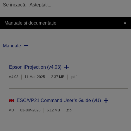
Se încarcă... Așteptați...
Manuale și documentație
Manuale
Epson iProjection (v4.03)
v.4.03
11-Mar-2025
2.37 MB
.pdf
ESC/VP21 Command User’s Guide (vU)
v.U
03-Jun-2026
6.12 MB
.zip