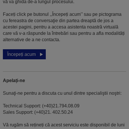
vă va ghida de-a lungul procesului.
Faceți click pe butonul ,,Începeți acum’’ sau pe pictograma
cu fereastra de conversaţie din partea dreaptă de jos a
acestei pagini, pentru a accesa asistenta noastră virtuală
care vă v-a răspunde la întrebări sau pentru a afla modalități
alternative de a ne contacta.
Începeți acum
Apelați-ne
Sunaţi-ne pentru a discuta cu unul dintre specialiştii noştri:
Technical Support: (+40)21.794.08.09
Sales Support: (+40)21. 402.50.24
Vă rugăm să rețineți că acest serviciu este disponibil de luni