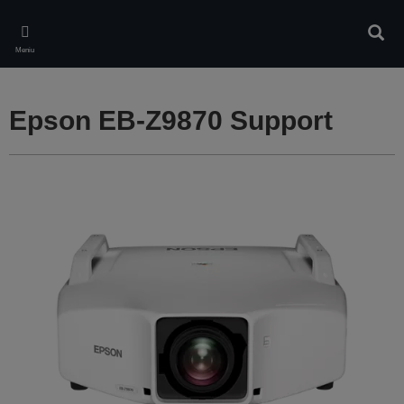
Skip
to
Căuta
main
Meniu
content
Epson EB-Z9870 Support