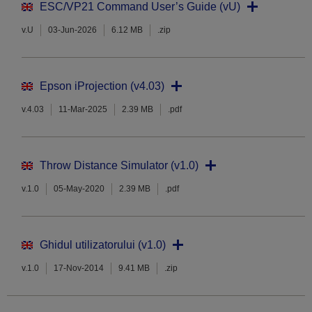
ESC/VP21 Command User’s Guide (vU)
v.U
03-Jun-2026
6.12 MB
.zip
Epson iProjection (v4.03)
v.4.03
11-Mar-2025
2.39 MB
.pdf
Throw Distance Simulator (v1.0)
v.1.0
05-May-2020
2.39 MB
.pdf
Ghidul utilizatorului (v1.0)
v.1.0
17-Nov-2014
9.41 MB
.zip