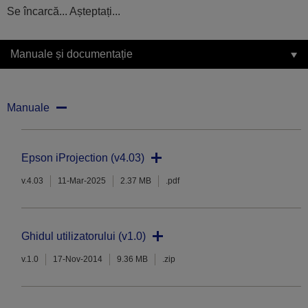
Se încarcă... Așteptați...
Manuale și documentație
Manuale
Epson iProjection (v4.03)
v.4.03
11-Mar-2025
2.37 MB
.pdf
Ghidul utilizatorului (v1.0)
v.1.0
17-Nov-2014
9.36 MB
.zip