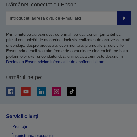
Rămâneți conectat cu Epson
Trimiteț
Prin trimiterea adresei dvs. de e-mail, vă dați consimțământul să
primiți comunicări de marketing, inclusiv realizarea de analize de piață
și sondaje, despre produsele, evenimentele, promoțiile și serviciile
Epson prin e-mail sau alte forme de comunicare electronică, pe baza
preferințelor dvs. și conduitei dvs. online, așa cum este descris în
Declarația Epson privind informațiile de confidențialitate
Urmăriți-ne pe:
Servicii clienţi
Promoţii
Înregistrarea produsului