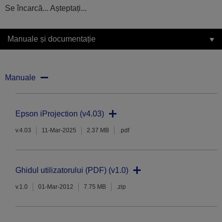
Se încarcă... Așteptați...
Manuale și documentație
Manuale
Epson iProjection (v4.03)
v.4.03
11-Mar-2025
2.37 MB
.pdf
Ghidul utilizatorului (PDF) (v1.0)
v.1.0
01-Mar-2012
7.75 MB
.zip