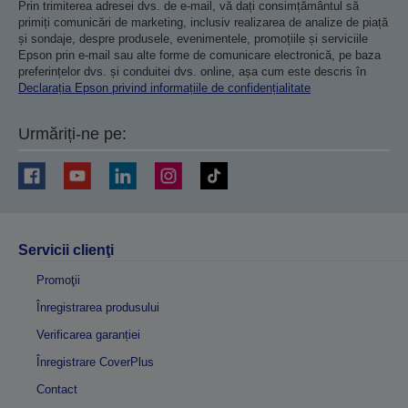
Prin trimiterea adresei dvs. de e-mail, vă dați consimțământul să
primiți comunicări de marketing, inclusiv realizarea de analize de piață
și sondaje, despre produsele, evenimentele, promoțiile și serviciile
Epson prin e-mail sau alte forme de comunicare electronică, pe baza
preferințelor dvs. și conduitei dvs. online, așa cum este descris în
Declarația Epson privind informațiile de confidențialitate
Urmăriți-ne pe:
Servicii clienţi
Promoţii
Înregistrarea produsului
Verificarea garanției
Înregistrare CoverPlus
Contact