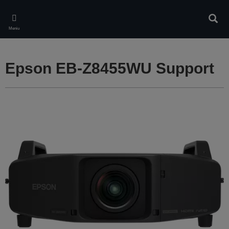
Skip
to
Căuta
main
Meniu
content
Epson EB-Z8455WU Support