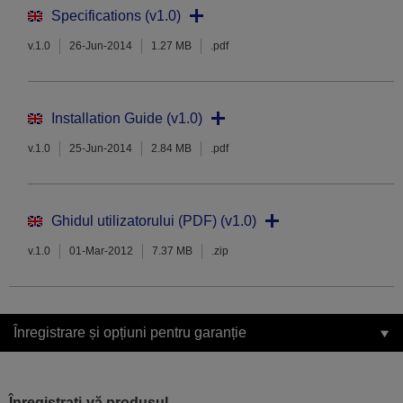
Specifications (v1.0)
v.1.0
26-Jun-2014
1.27 MB
.pdf
Installation Guide (v1.0)
v.1.0
25-Jun-2014
2.84 MB
.pdf
Ghidul utilizatorului (PDF) (v1.0)
v.1.0
01-Mar-2012
7.37 MB
.zip
Înregistrare și opțiuni pentru garanție
Înregistrați-vă produsul