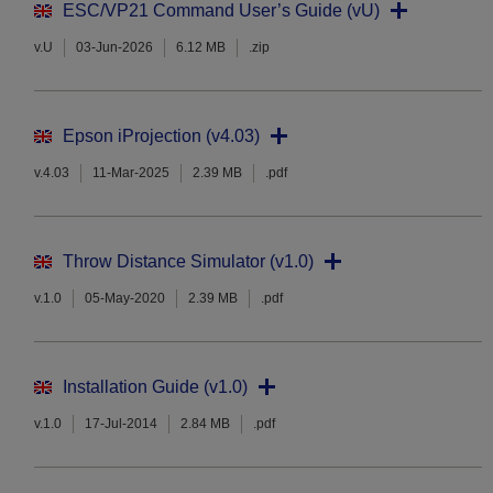
ESC/VP21 Command User’s Guide (vU)
v.U
03-Jun-2026
6.12 MB
.zip
Epson iProjection (v4.03)
v.4.03
11-Mar-2025
2.39 MB
.pdf
Throw Distance Simulator (v1.0)
v.1.0
05-May-2020
2.39 MB
.pdf
Installation Guide (v1.0)
v.1.0
17-Jul-2014
2.84 MB
.pdf