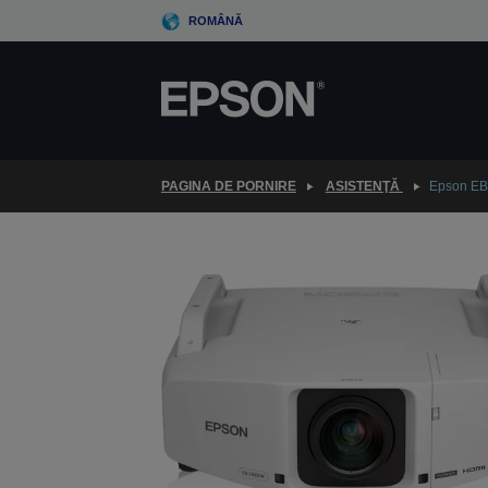
Skip
ROMÂNĂ
to
main
content
PAGINA DE PORNIRE
ASISTENŢĂ
Epson E