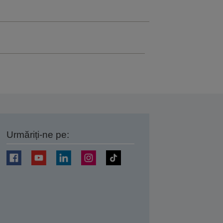
Urmăriți-ne pe:
ți