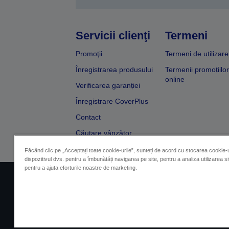
Servicii clienţi
Termeni
Promoţii
Termeni de utilizare
Înregistrarea produsului
Termenii promoțiilor
online
Verificarea garanției
Înregistrare CoverPlus
Contact
Căutare vânzător
Făcând clic pe „Acceptați toate cookie-urile”, sunteți de acord cu stocarea cookie-u
dispozitivul dvs. pentru a îmbunătăți navigarea pe site, pentru a analiza utilizarea sit
pentru a ajuta eforturile noastre de marketing.
Impressum
Identificarea 
Contactaţi-ne în legătură cu date