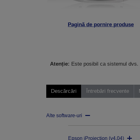
Pagină de pornire produse
Atenție:
Este posibil ca sistemul dvs. 
Descărcări
Întrebări frecvente
Alte software-uri
Epson iProjection (v4.04)