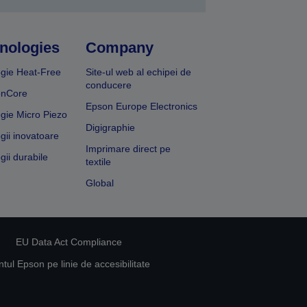
nologies
Company
gie Heat-Free
Site-ul web al echipei de
conducere
onCore
Epson Europe Electronics
gie Micro Piezo
Digigraphie
gii inovatoare
Imprimare direct pe
gii durabile
textile
Global
EU Data Act Compliance
ul Epson pe linie de accesibilitate