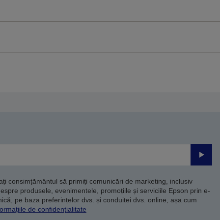
Trimite
dați consimțământul să primiți comunicări de marketing, inclusiv
despre produsele, evenimentele, promoțiile și serviciile Epson prin e-
că, pe baza preferințelor dvs. și conduitei dvs. online, așa cum
ormațiile de confidențialitate