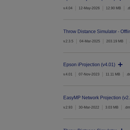
v.4.04
12-May-2026
12.90 MB
.
Throw Distance Simulator - Offli
v.2.3.5
04-Mar-2025
203.19 MB
Epson iProjection (v4.01)
v.4.01
07-Nov-2023
11.11 MB
.
EasyMP Network Projection (v2.
v.2.93
30-Mar-2022
3.03 MB
.d