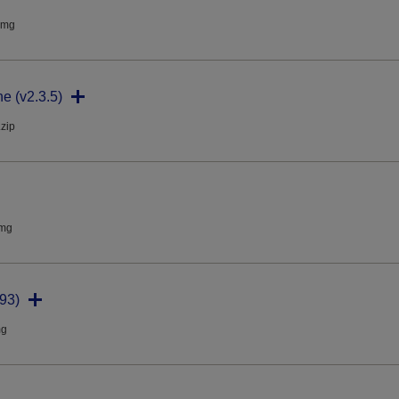
dmg
ne (v2.3.5)
.zip
dmg
93)
mg