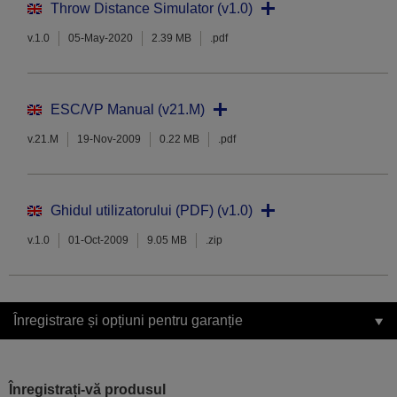
Throw Distance Simulator (v1.0)
v.1.0
05-May-2020
2.39 MB
.pdf
ESC/VP Manual (v21.M)
v.21.M
19-Nov-2009
0.22 MB
.pdf
Ghidul utilizatorului (PDF) (v1.0)
v.1.0
01-Oct-2009
9.05 MB
.zip
Înregistrare și opțiuni pentru garanție
Înregistrați-vă produsul