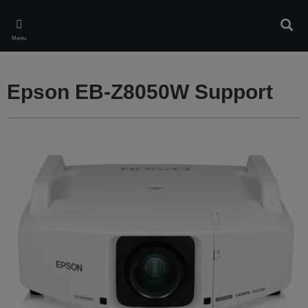
Skip
to
Căuta
main
Meniu
content
Epson EB-Z8050W Support