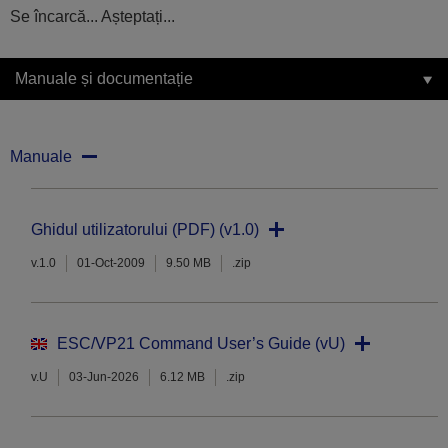
Se încarcă... Așteptați...
Manuale și documentație
Manuale
Ghidul utilizatorului (PDF) (v1.0)
v.1.0
01-Oct-2009
9.50 MB
.zip
ESC/VP21 Command User’s Guide (vU)
v.U
03-Jun-2026
6.12 MB
.zip