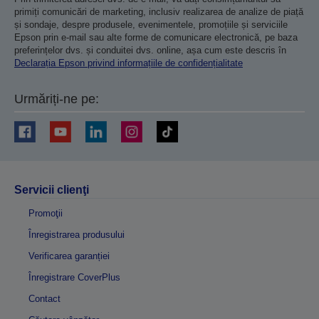
primiți comunicări de marketing, inclusiv realizarea de analize de piață
și sondaje, despre produsele, evenimentele, promoțiile și serviciile
Epson prin e-mail sau alte forme de comunicare electronică, pe baza
preferințelor dvs. și conduitei dvs. online, așa cum este descris în
Declarația Epson privind informațiile de confidențialitate
Urmăriți-ne pe:
Servicii clienţi
Promoţii
Înregistrarea produsului
Verificarea garanției
Înregistrare CoverPlus
Contact