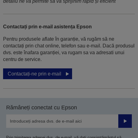
detaliu ne va permite să vă sprijinim rapid și eficient
Contactați prin e-mail asistența Epson
Pentru produsele aflate în garanție, vă rugăm să ne
contactați prin chat online, telefon sau e-mail. Dacă produsul
dvs. este înafara garanției, va rugam sa va adresati unui
centru de service.
Contactați-ne prin e-mail
Rămâneți conectat cu Epson
Trimiteț
Prin trimiterea adresei dvs. de e-mail, vă dați consimțământul să