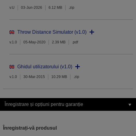
v.U
03-Jun-2026
6.12 MB
.zip
Throw Distance Simulator (v1.0)
v.1.0
05-May-2020
2.39 MB
.pdf
Ghidul utilizatorului (v1.0)
v.1.0
30-Mar-2015
10.29 MB
.zip
Înregistrare și opțiuni pentru garanție
Înregistrați-vă produsul