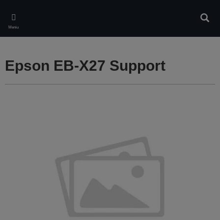
Skip
to
Căuta
main
Meniu
content
Epson EB-X27 Support