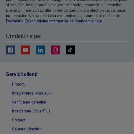
și sondaje, despre produsele, evenimentele, promoțiile și serviciile
Epson prin e-mail sau alte forme de comunicare electronică, pe baza
preferințelor dvs. și conduitei dvs. online, așa cum este descris în
Declarația Epson privind informațiile de confidențialitate
Urmăriți-ne pe:
Servicii clienţi
Promoţii
Înregistrarea produsului
Verificarea garanției
Înregistrare CoverPlus
Contact
Căutare vânzător