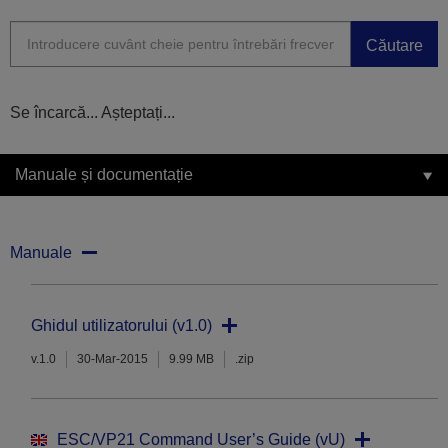
Căutare
Se încarcă... Așteptați...
Manuale și documentație
Manuale
Ghidul utilizatorului (v1.0)
v.1.0
30-Mar-2015
9.99 MB
.zip
ESC/VP21 Command User’s Guide (vU)