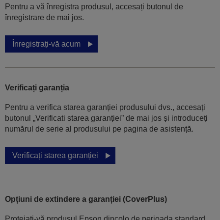
Pentru a vă înregistra produsul, accesați butonul de
înregistrare de mai jos.
Înregistrați-vă acum
Verificați garanția
Pentru a verifica starea garanției produsului dvs., accesați
butonul „Verificati starea garanției” de mai jos și introduceți
numărul de serie al produsului pe pagina de asistență.
Verificați starea garanției
Opțiuni de extindere a garanției (CoverPlus)
Protejați-vă produsul Epson dincolo de perioada standard