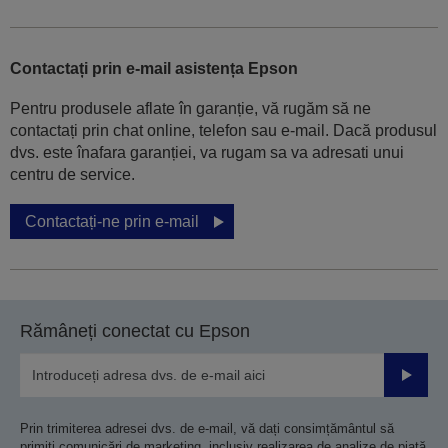
Contactați prin e-mail asistența Epson
Pentru produsele aflate în garanție, vă rugăm să ne
contactați prin chat online, telefon sau e-mail. Dacă produsul
dvs. este înafara garanției, va rugam sa va adresati unui
centru de service.
Contactați-ne prin e-mail
Rămâneți conectat cu Epson
Trimiteț
Prin trimiterea adresei dvs. de e-mail, vă dați consimțământul să
primiți comunicări de marketing, inclusiv realizarea de analize de piață