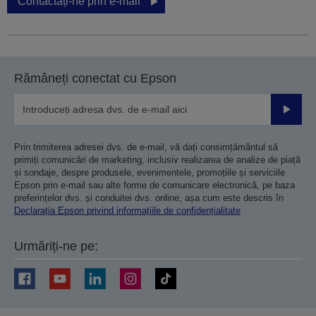
Contactați-ne prin e-mail
Rămâneți conectat cu Epson
Trimiteț
Prin trimiterea adresei dvs. de e-mail, vă dați consimțământul să
primiți comunicări de marketing, inclusiv realizarea de analize de piață
și sondaje, despre produsele, evenimentele, promoțiile și serviciile
Epson prin e-mail sau alte forme de comunicare electronică, pe baza
preferințelor dvs. și conduitei dvs. online, așa cum este descris în
Declarația Epson privind informațiile de confidențialitate
Urmăriți-ne pe: