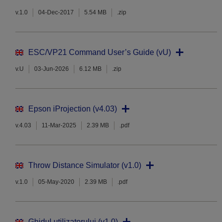
v.1.0
04-Dec-2017
5.54 MB
.zip
ESC/VP21 Command User’s Guide (vU)
v.U
03-Jun-2026
6.12 MB
.zip
Epson iProjection (v4.03)
v.4.03
11-Mar-2025
2.39 MB
.pdf
Throw Distance Simulator (v1.0)
v.1.0
05-May-2020
2.39 MB
.pdf
Ghidul utilizatorului (v1.0)