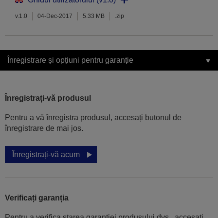
v.1.0
04-Dec-2017
5.33 MB
.zip
Înregistrare și opțiuni pentru garanție
Înregistrați-vă produsul
Pentru a vă înregistra produsul, accesați butonul de
înregistrare de mai jos.
Înregistrați-vă acum
Verificați garanția
Pentru a verifica starea garanției produsului dvs., accesați