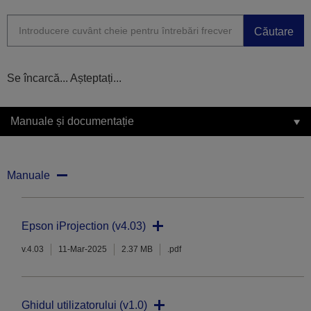
Căutare
Se încarcă... Așteptați...
Manuale și documentație
Manuale
Epson iProjection (v4.03)
v.4.03
11-Mar-2025
2.37 MB
.pdf
Ghidul utilizatorului (v1.0)