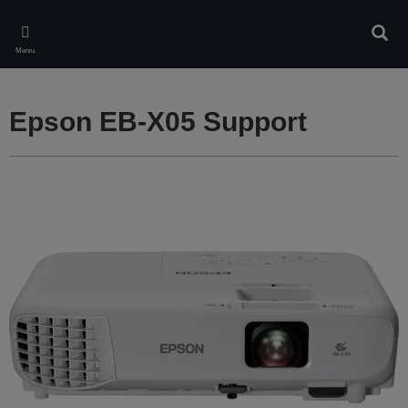
Skip
to
Căuta
main
Meniu
content
Epson EB-X05 Support