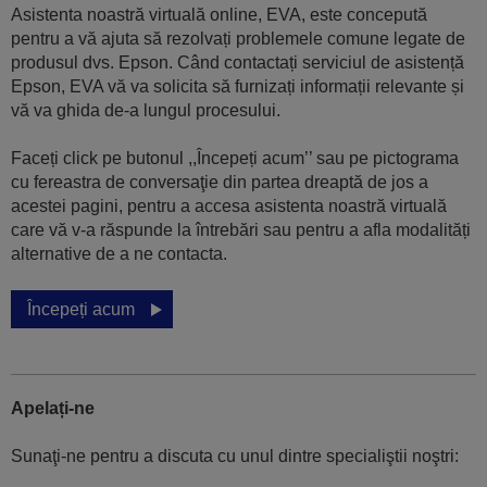
Asistenta noastră virtuală online, EVA, este concepută
pentru a vă ajuta să rezolvați problemele comune legate de
produsul dvs. Epson. Când contactați serviciul de asistență
Epson, EVA vă va solicita să furnizați informații relevante și
vă va ghida de-a lungul procesului.
Faceți click pe butonul ,,Începeți acum’’ sau pe pictograma
cu fereastra de conversaţie din partea dreaptă de jos a
acestei pagini, pentru a accesa asistenta noastră virtuală
care vă v-a răspunde la întrebări sau pentru a afla modalități
alternative de a ne contacta.
Începeți acum
Apelați-ne
Sunaţi-ne pentru a discuta cu unul dintre specialiştii noştri: