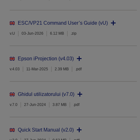
ESC/VP21 Command User’s Guide (vU)
v.U
03-Jun-2026
6.12 MB
.zip
Epson iProjection (v4.03)
v.4.03
11-Mar-2025
2.39 MB
.pdf
Ghidul utilizatorului (v7.0)
v.7.0
27-Jun-2024
3.87 MB
.pdf
Quick Start Manual (v2.0)