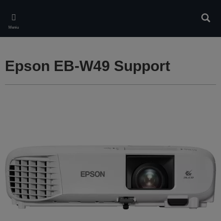
Skip
to
Căuta
main
Meniu
content
Epson EB-W49 Support