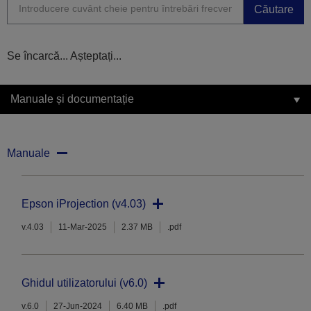
Căutare
Se încarcă... Așteptați...
Manuale și documentație
Manuale
Epson iProjection (v4.03)
v.4.03
11-Mar-2025
2.37 MB
.pdf
Ghidul utilizatorului (v6.0)
v.6.0
27-Jun-2024
6.40 MB
.pdf