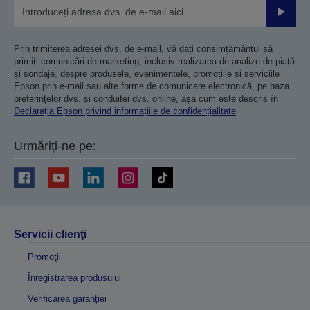
Trimiteț
Prin trimiterea adresei dvs. de e-mail, vă dați consimțământul să
primiți comunicări de marketing, inclusiv realizarea de analize de piață
și sondaje, despre produsele, evenimentele, promoțiile și serviciile
Epson prin e-mail sau alte forme de comunicare electronică, pe baza
preferințelor dvs. și conduitei dvs. online, așa cum este descris în
Declarația Epson privind informațiile de confidențialitate
Urmăriți-ne pe:
Servicii clienţi
Promoţii
Înregistrarea produsului
Verificarea garanției