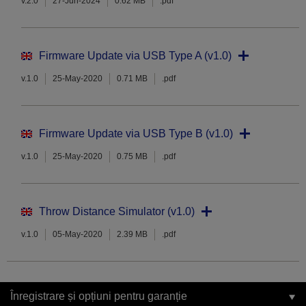
v.2.0
27-Jun-2024
0.62 MB
.pdf
Firmware Update via USB Type A (v1.0)
v.1.0
25-May-2020
0.71 MB
.pdf
Firmware Update via USB Type B (v1.0)
v.1.0
25-May-2020
0.75 MB
.pdf
Throw Distance Simulator (v1.0)
v.1.0
05-May-2020
2.39 MB
.pdf
Înregistrare și opțiuni pentru garanție