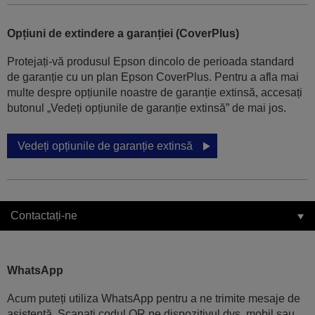
Opțiuni de extindere a garanției (CoverPlus)
Protejați-vă produsul Epson dincolo de perioada standard
de garanție cu un plan Epson CoverPlus. Pentru a afla mai
multe despre opțiunile noastre de garanție extinsă, accesați
butonul „Vedeți opțiunile de garanție extinsă” de mai jos.
Vedeți opțiunile de garanție extinsă
Contactați-ne
WhatsApp
Acum puteți utiliza WhatsApp pentru a ne trimite mesaje de
asistență. Scanați codul QR pe dispozitivul dvs. mobil sau