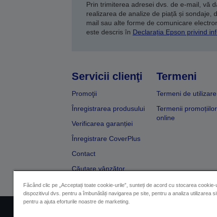
Prin trimiterea adresei dvs. de e-mail, vă 
realizarea de analize de piață și sondaje, 
mail sau alte forme de comunicare electroni
este descris în
Declarația Epson privind inf
Servicii clienţi
Termeni
Promoţii
Termeni de utilizare
Înregistrarea produsului
Termenii promoțiilor
online
Verificarea garanției
Înregistrare CoverPlus
Contact
Căutare vânzător
Făcând clic pe „Acceptați toate cookie-urile”, sunteți de acord cu stocarea cookie-u
dispozitivul dvs. pentru a îmbunătăți navigarea pe site, pentru a analiza utilizarea sit
pentru a ajuta eforturile noastre de marketing.
Impressum
Identificarea 