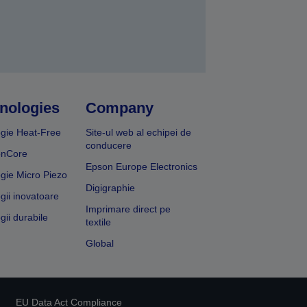
nologies
Company
gie Heat-Free
Site-ul web al echipei de
conducere
onCore
Epson Europe Electronics
gie Micro Piezo
Digigraphie
gii inovatoare
Imprimare direct pe
gii durabile
textile
Global
EU Data Act Compliance