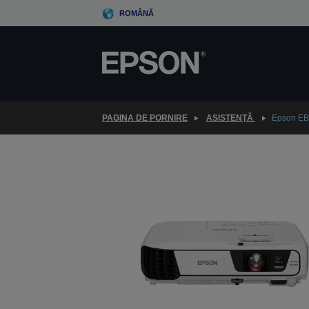
Skip
ROMÂNĂ
to
main
content
PAGINA DE PORNIRE
ASISTENŢĂ
Epson E