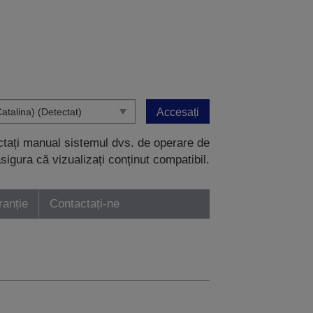
Accesați
ectați manual sistemul dvs. de operare de
sigura că vizualizați conținut compatibil.
ranție
Contactați-ne