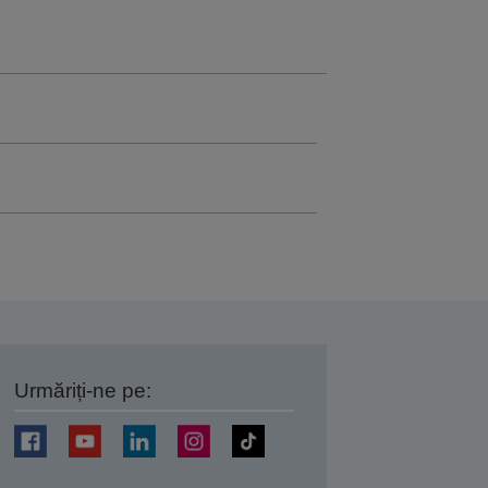
Urmăriți-ne pe:
ți