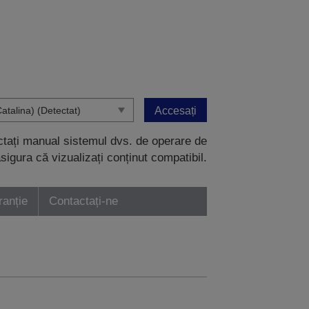
Accesați
ectați manual sistemul dvs. de operare de
sigura că vizualizați conținut compatibil.
ranție
Contactați-ne