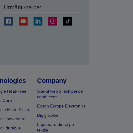
Urmăriți-ne pe:
ți
nologies
Company
gie Heat-Free
Site-ul web al echipei de
conducere
onCore
Epson Europe Electronics
gie Micro Piezo
Digigraphie
gii inovatoare
Imprimare direct pe
gii durabile
textile