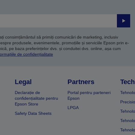
Trimite
dați consimțământul să primiți comunicări de marketing, inclusiv
despre produsele, evenimentele, promoțiile și serviciile Epson prin e-
că, pe baza preferințelor dvs. și conduitei dvs. online, așa cum
ormațiile de confidențialitate
Legal
Partners
Tech
Declarație de
Portal pentru parteneri
Tehnolo
confidențialitate pentru
Epson
Precisi
Epson Store
LPGA
Tehnolo
Safety Data Sheets
Tehnolo
Tehnolo