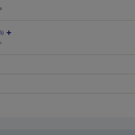
ip
5)
ip