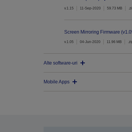
v.1.15
11-Sep-2020
59.73 MB
.z
Screen Mirroring Firmware (v1.0
v.1.05
04-Jun-2020
11.96 MB
.z
Alte software-uri
Mobile Apps