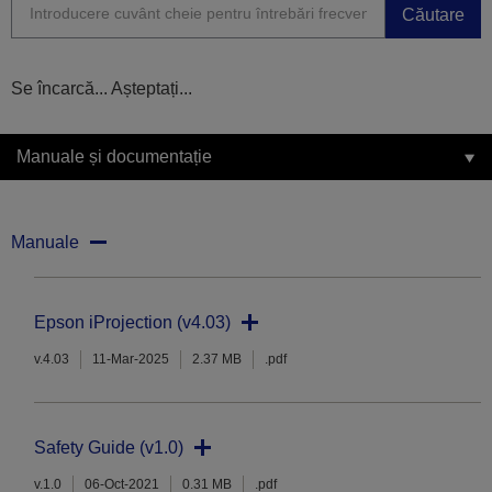
Căutare
Se încarcă... Așteptați...
Manuale și documentație
Manuale
Epson iProjection (v4.03)
v.4.03
11-Mar-2025
2.37 MB
.pdf
Safety Guide (v1.0)
v.1.0
06-Oct-2021
0.31 MB
.pdf