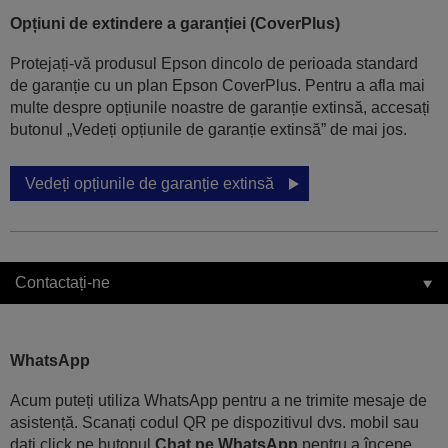
Opțiuni de extindere a garanției (CoverPlus)
Protejați-vă produsul Epson dincolo de perioada standard
de garanție cu un plan Epson CoverPlus. Pentru a afla mai
multe despre opțiunile noastre de garanție extinsă, accesați
butonul „Vedeți opțiunile de garanție extinsă” de mai jos.
Vedeți opțiunile de garanție extinsă
Contactați-ne
WhatsApp
Acum puteți utiliza WhatsApp pentru a ne trimite mesaje de
asistență. Scanați codul QR pe dispozitivul dvs. mobil sau
dați click pe butonul
Chat pe WhatsApp
pentru a începe.