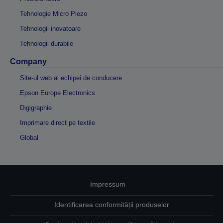
Tehnologie Micro Piezo
Tehnologii inovatoare
Tehnologii durabile
Company
Site-ul web al echipei de conducere
Epson Europe Electronics
Digigraphie
Imprimare direct pe textile
Global
Impressum
Identificarea conformității produselor