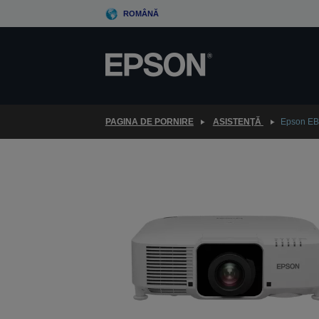
Skip
ROMÂNĂ
to
main
content
PAGINA DE PORNIRE
ASISTENŢĂ
Epson E