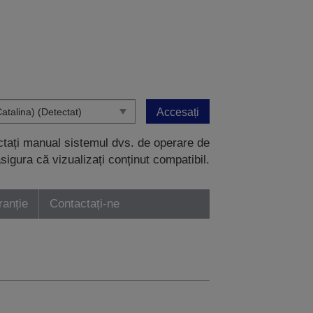
Accesați
ectați manual sistemul dvs. de operare de
sigura că vizualizați conținut compatibil.
ranție
Contactați-ne