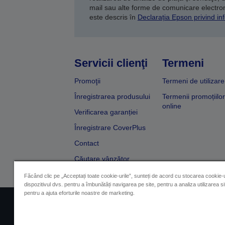
mail sau alte forme de comunicare electroni
este descris în
Declarația Epson privind inf
Servicii clienţi
Termeni
Promoţii
Termeni de utilizare
Înregistrarea produsului
Termenii promoțiilor
online
Verificarea garanției
Înregistrare CoverPlus
Contact
Căutare vânzător
Făcând clic pe „Acceptați toate cookie-urile”, sunteți de acord cu stocarea cookie-u
dispozitivul dvs. pentru a îmbunătăți navigarea pe site, pentru a analiza utilizarea sit
pentru a ajuta eforturile noastre de marketing.
Impressum
Identificarea 
Contactaţi-ne în legătură cu date