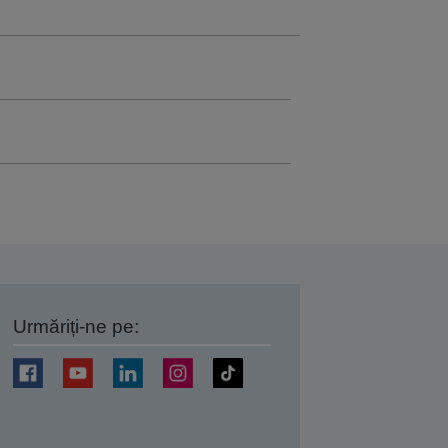
Urmăriți-ne pe:
ți