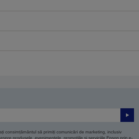
Trimite
dați consimțământul să primiți comunicări de marketing, inclusiv
despre produsele, evenimentele, promoțiile și serviciile Epson prin e-