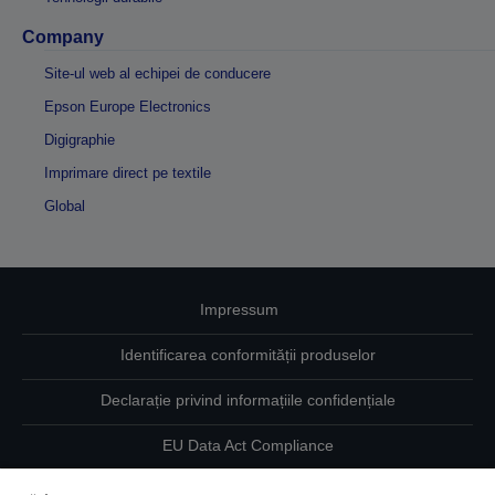
Company
Site-ul web al echipei de conducere
Epson Europe Electronics
Digigraphie
Imprimare direct pe textile
Global
Impressum
Identificarea conformității produselor
Declarație privind informațiile confidențiale
EU Data Act Compliance
Contactaţi-ne în legătură cu datele dumneavoastră