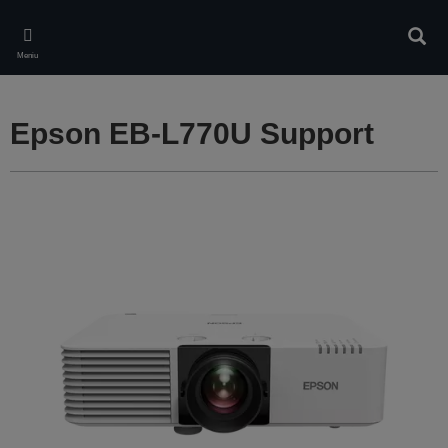
Skip
to
Căuta
main
Meniu
content
Epson EB-L770U Support