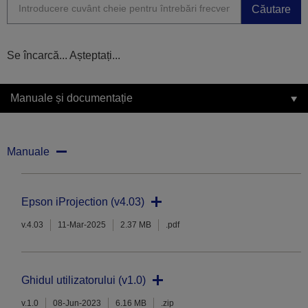
Căutare
Se încarcă... Așteptați...
Manuale și documentație
Manuale
Epson iProjection (v4.03)
v.4.03
11-Mar-2025
2.37 MB
.pdf
Ghidul utilizatorului (v1.0)
v.1.0
08-Jun-2023
6.16 MB
.zip