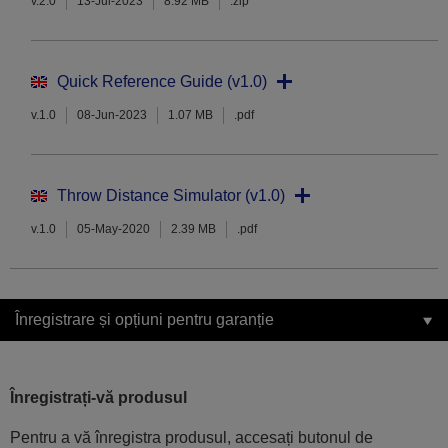
v.2.0
13-Jul-2023
8.92 MB
.zip
Quick Reference Guide (v1.0)
v.1.0
08-Jun-2023
1.07 MB
.pdf
Throw Distance Simulator (v1.0)
v.1.0
05-May-2020
2.39 MB
.pdf
Înregistrare și opțiuni pentru garanție
Înregistrați-vă produsul
Pentru a vă înregistra produsul, accesați butonul de