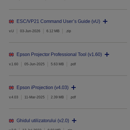
ESC/VP21 Command User’s Guide (vU)
v.U
03-Jun-2026
6.12 MB
.zip
Epson Projector Professional Tool (v1.60)
v.1.60
05-Jun-2025
5.63 MB
.pdf
Epson iProjection (v4.03)
v.4.03
11-Mar-2025
2.39 MB
.pdf
Ghidul utilizatorului (v2.0)