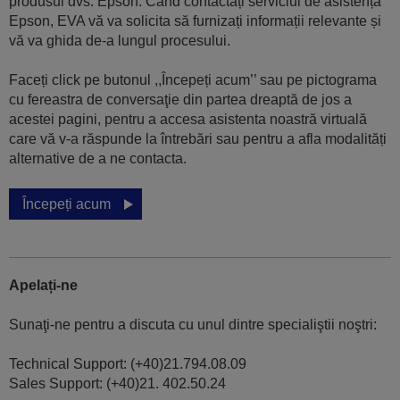
produsul dvs. Epson. Când contactați serviciul de asistență
Epson, EVA vă va solicita să furnizați informații relevante și
vă va ghida de-a lungul procesului.
Faceți click pe butonul ,,Începeți acum’’ sau pe pictograma
cu fereastra de conversaţie din partea dreaptă de jos a
acestei pagini, pentru a accesa asistenta noastră virtuală
care vă v-a răspunde la întrebări sau pentru a afla modalități
alternative de a ne contacta.
Începeți acum
Apelați-ne
Sunaţi-ne pentru a discuta cu unul dintre specialiştii noştri:
Technical Support: (+40)21.794.08.09
Sales Support: (+40)21. 402.50.24