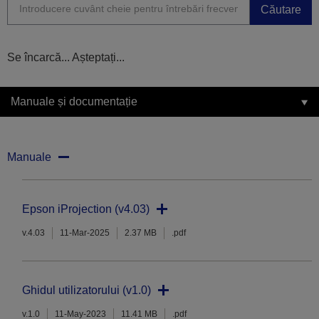
Căutare
Se încarcă... Așteptați...
Manuale și documentație
Manuale
Epson iProjection (v4.03)
v.4.03
11-Mar-2025
2.37 MB
.pdf
Ghidul utilizatorului (v1.0)
v.1.0
11-May-2023
11.41 MB
.pdf