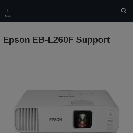
Skip
to
Căuta
main
Meniu
content
Epson EB-L260F Support