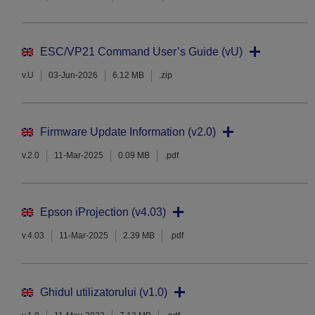
ESC/VP21 Command User’s Guide (vU)
v.U
03-Jun-2026
6.12 MB
.zip
Firmware Update Information (v2.0)
v.2.0
11-Mar-2025
0.09 MB
.pdf
Epson iProjection (v4.03)
v.4.03
11-Mar-2025
2.39 MB
.pdf
Ghidul utilizatorului (v1.0)