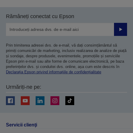
Rămâneți conectat cu Epson
Trimiteț
Prin trimiterea adresei dvs. de e-mail, vă dați consimțământul să
primiți comunicări de marketing, inclusiv realizarea de analize de piață
și sondaje, despre produsele, evenimentele, promoțiile și serviciile
Epson prin e-mail sau alte forme de comunicare electronică, pe baza
preferințelor dvs. și conduitei dvs. online, așa cum este descris în
Declarația Epson privind informațiile de confidențialitate
Urmăriți-ne pe:
Servicii clienţi