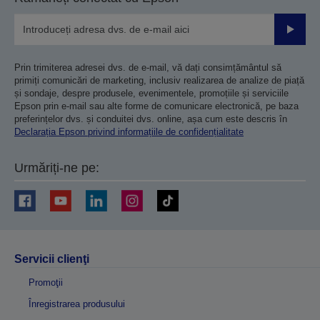
Trimiteț
Prin trimiterea adresei dvs. de e-mail, vă dați consimțământul să
primiți comunicări de marketing, inclusiv realizarea de analize de piață
și sondaje, despre produsele, evenimentele, promoțiile și serviciile
Epson prin e-mail sau alte forme de comunicare electronică, pe baza
preferințelor dvs. și conduitei dvs. online, așa cum este descris în
Declarația Epson privind informațiile de confidențialitate
Urmăriți-ne pe:
Servicii clienţi
Promoţii
Înregistrarea produsului