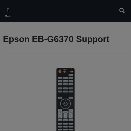
Skip
to
Căuta
main
Meniu
content
Epson EB-G6370 Support