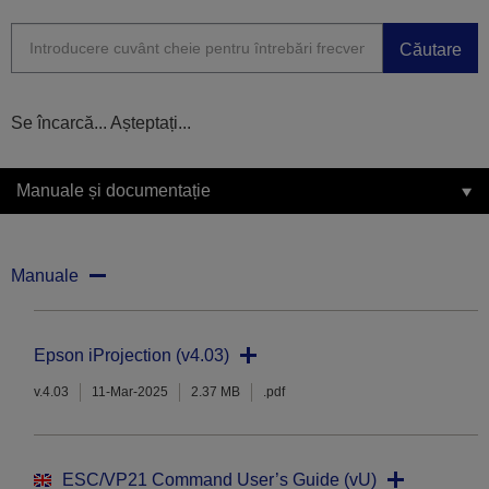
Căutare
Se încarcă... Așteptați...
Manuale și documentație
Manuale
Epson iProjection (v4.03)
v.4.03
11-Mar-2025
2.37 MB
.pdf
ESC/VP21 Command User’s Guide (vU)