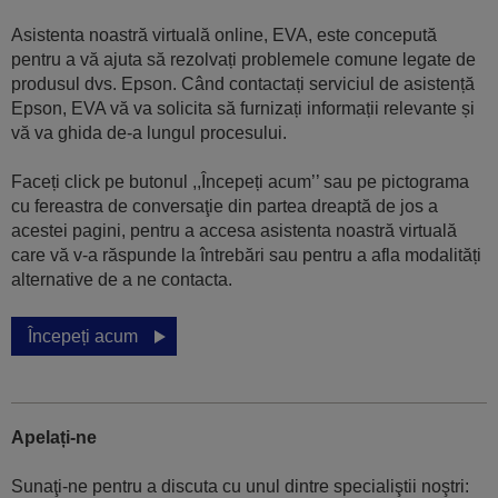
Asistenta noastră virtuală online, EVA, este concepută
pentru a vă ajuta să rezolvați problemele comune legate de
produsul dvs. Epson. Când contactați serviciul de asistență
Epson, EVA vă va solicita să furnizați informații relevante și
vă va ghida de-a lungul procesului.
Faceți click pe butonul ,,Începeți acum’’ sau pe pictograma
cu fereastra de conversaţie din partea dreaptă de jos a
acestei pagini, pentru a accesa asistenta noastră virtuală
care vă v-a răspunde la întrebări sau pentru a afla modalități
alternative de a ne contacta.
Începeți acum
Apelați-ne
Sunaţi-ne pentru a discuta cu unul dintre specialiştii noştri: