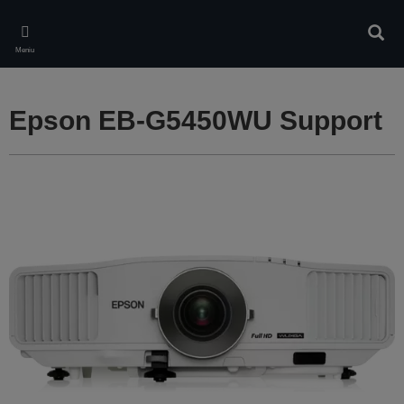
Skip
to
Căuta
main
Meniu
content
Epson EB-G5450WU Support