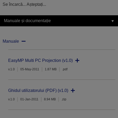
Se încarcă... Așteptați...
Manuale și documentație
Manuale
EasyMP Multi PC Projection (v1.0)
v.1.0
05-May-2011
1.87 MB
.pdf
Ghidul utilizatorului (PDF) (v1.0)
v.1.0
01-Jan-2011
8.94 MB
.zip