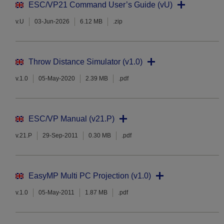
ESC/VP21 Command User’s Guide (vU)
v.U
03-Jun-2026
6.12 MB
.zip
Throw Distance Simulator (v1.0)
v.1.0
05-May-2020
2.39 MB
.pdf
ESC/VP Manual (v21.P)
v.21.P
29-Sep-2011
0.30 MB
.pdf
EasyMP Multi PC Projection (v1.0)
v.1.0
05-May-2011
1.87 MB
.pdf