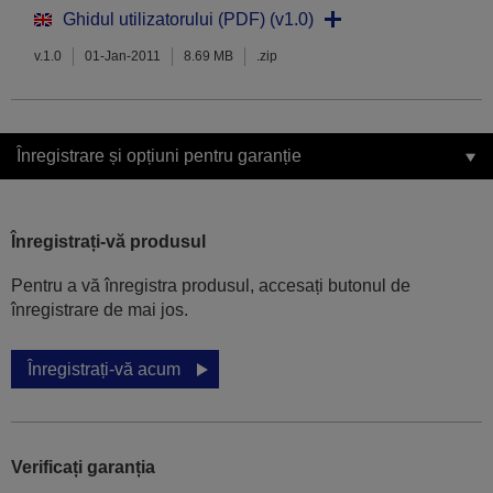
Ghidul utilizatorului (PDF) (v1.0)
v.1.0
01-Jan-2011
8.69 MB
.zip
Înregistrare și opțiuni pentru garanție
Înregistrați-vă produsul
Pentru a vă înregistra produsul, accesați butonul de
înregistrare de mai jos.
Înregistrați-vă acum
Verificați garanția