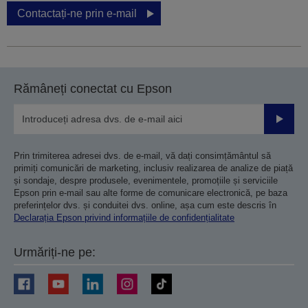
Contactați-ne prin e-mail
Rămâneți conectat cu Epson
Trimiteț
Prin trimiterea adresei dvs. de e-mail, vă dați consimțământul să
primiți comunicări de marketing, inclusiv realizarea de analize de piață
și sondaje, despre produsele, evenimentele, promoțiile și serviciile
Epson prin e-mail sau alte forme de comunicare electronică, pe baza
preferințelor dvs. și conduitei dvs. online, așa cum este descris în
Declarația Epson privind informațiile de confidențialitate
Urmăriți-ne pe: