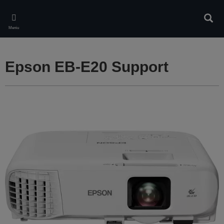
Skip
to
Căuta
main
Meniu
content
Epson EB-E20 Support