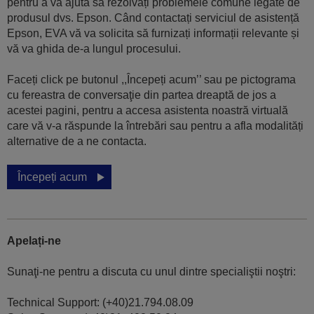
pentru a vă ajuta să rezolvați problemele comune legate de
produsul dvs. Epson. Când contactați serviciul de asistență
Epson, EVA vă va solicita să furnizați informații relevante și
vă va ghida de-a lungul procesului.
Faceți click pe butonul ,,Începeți acum’’ sau pe pictograma
cu fereastra de conversaţie din partea dreaptă de jos a
acestei pagini, pentru a accesa asistenta noastră virtuală
care vă v-a răspunde la întrebări sau pentru a afla modalități
alternative de a ne contacta.
Începeți acum
Apelați-ne
Sunaţi-ne pentru a discuta cu unul dintre specialiştii noştri:
Technical Support: (+40)21.794.08.09