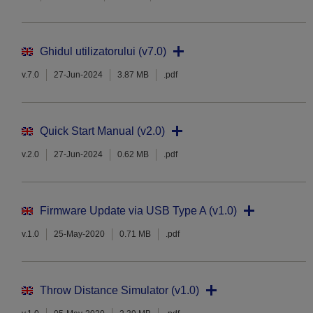
Ghidul utilizatorului (v7.0)
v.7.0
27-Jun-2024
3.87 MB
.pdf
Quick Start Manual (v2.0)
v.2.0
27-Jun-2024
0.62 MB
.pdf
Firmware Update via USB Type A (v1.0)
v.1.0
25-May-2020
0.71 MB
.pdf
Throw Distance Simulator (v1.0)