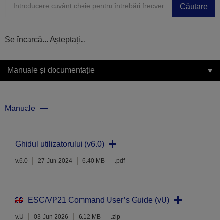
Căutare
Se încarcă... Așteptați...
Manuale și documentație
Manuale
Ghidul utilizatorului (v6.0)
v.6.0
27-Jun-2024
6.40 MB
.pdf
ESC/VP21 Command User’s Guide (vU)
v.U
03-Jun-2026
6.12 MB
.zip