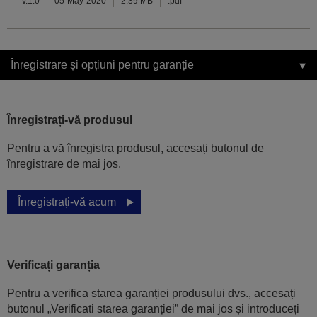
v.1.0
05-May-2020
2.39 MB
.pdf
Înregistrare și opțiuni pentru garanție
Înregistrați-vă produsul
Pentru a vă înregistra produsul, accesați butonul de
înregistrare de mai jos.
Înregistrați-vă acum
Verificați garanția
Pentru a verifica starea garanției produsului dvs., accesați
butonul „Verificati starea garanției” de mai jos și introduceți