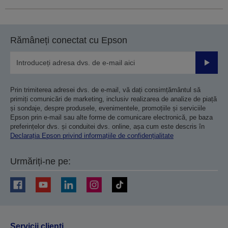
Rămâneți conectat cu Epson
Trimiteț
Prin trimiterea adresei dvs. de e-mail, vă dați consimțământul să
primiți comunicări de marketing, inclusiv realizarea de analize de piață
și sondaje, despre produsele, evenimentele, promoțiile și serviciile
Epson prin e-mail sau alte forme de comunicare electronică, pe baza
preferințelor dvs. și conduitei dvs. online, așa cum este descris în
Declarația Epson privind informațiile de confidențialitate
Urmăriți-ne pe:
Servicii clienţi