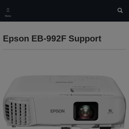
Skip
to
Căuta
main
Meniu
content
Epson EB-992F Support