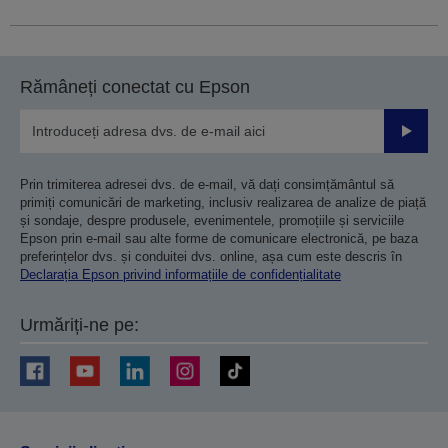
Rămâneți conectat cu Epson
Trimiteț
Prin trimiterea adresei dvs. de e-mail, vă dați consimțământul să
primiți comunicări de marketing, inclusiv realizarea de analize de piață
și sondaje, despre produsele, evenimentele, promoțiile și serviciile
Epson prin e-mail sau alte forme de comunicare electronică, pe baza
preferințelor dvs. și conduitei dvs. online, așa cum este descris în
Declarația Epson privind informațiile de confidențialitate
Urmăriți-ne pe: