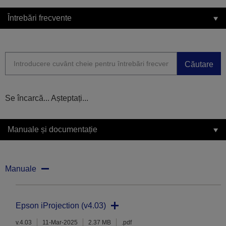
Întrebări frecvente
Căutare
Se încarcă... Așteptați...
Manuale și documentație
Manuale
Epson iProjection (v4.03)
v.4.03
11-Mar-2025
2.37 MB
.pdf