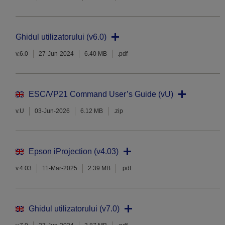
Ghidul utilizatorului (v6.0)
v.6.0
27-Jun-2024
6.40 MB
.pdf
ESC/VP21 Command User’s Guide (vU)
v.U
03-Jun-2026
6.12 MB
.zip
Epson iProjection (v4.03)
v.4.03
11-Mar-2025
2.39 MB
.pdf
Ghidul utilizatorului (v7.0)