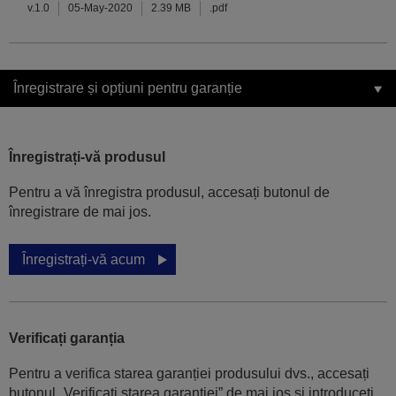
v.1.0
05-May-2020
2.39 MB
.pdf
Înregistrare și opțiuni pentru garanție
Înregistrați-vă produsul
Pentru a vă înregistra produsul, accesați butonul de
înregistrare de mai jos.
Înregistrați-vă acum
Verificați garanția
Pentru a verifica starea garanției produsului dvs., accesați
butonul „Verificati starea garanției” de mai jos și introduceți