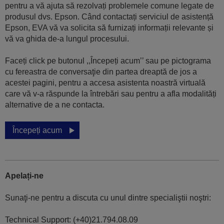
pentru a vă ajuta să rezolvați problemele comune legate de
produsul dvs. Epson. Când contactați serviciul de asistență
Epson, EVA vă va solicita să furnizați informații relevante și
vă va ghida de-a lungul procesului.
Faceți click pe butonul ,,Începeți acum’’ sau pe pictograma
cu fereastra de conversaţie din partea dreaptă de jos a
acestei pagini, pentru a accesa asistenta noastră virtuală
care vă v-a răspunde la întrebări sau pentru a afla modalități
alternative de a ne contacta.
Începeți acum
Apelați-ne
Sunaţi-ne pentru a discuta cu unul dintre specialiştii noştri:
Technical Support: (+40)21.794.08.09