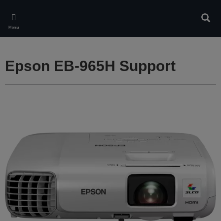
Skip
to
Căuta
main
Meniu
content
Epson EB-965H Support