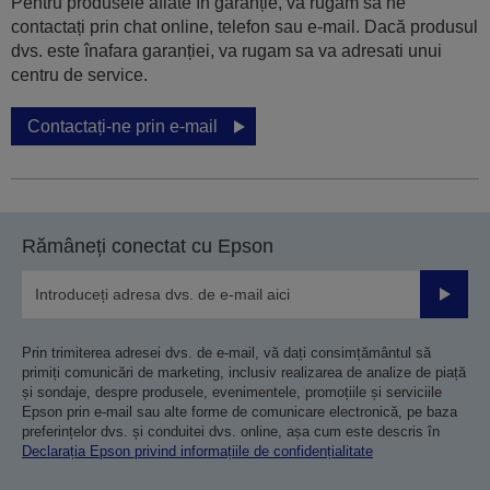
Pentru produsele aflate în garanție, vă rugăm să ne
contactați prin chat online, telefon sau e-mail. Dacă produsul
dvs. este înafara garanției, va rugam sa va adresati unui
centru de service.
Contactați-ne prin e-mail
Rămâneți conectat cu Epson
Trimiteț
Prin trimiterea adresei dvs. de e-mail, vă dați consimțământul să
primiți comunicări de marketing, inclusiv realizarea de analize de piață
și sondaje, despre produsele, evenimentele, promoțiile și serviciile
Epson prin e-mail sau alte forme de comunicare electronică, pe baza
preferințelor dvs. și conduitei dvs. online, așa cum este descris în
Declarația Epson privind informațiile de confidențialitate