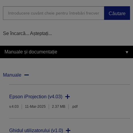
Căutare
Se încarcă... Așteptați...
Manuale și documentație
Manuale
Epson iProjection (v4.03)
v.4.03
11-Mar-2025
2.37 MB
.pdf
Ghidul utilizatorului (v1.0)