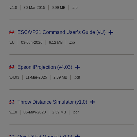
v.1.0
30-Mar-2015
9.99 MB
.zip
ESC/VP21 Command User’s Guide (vU)
v.U
03-Jun-2026
6.12 MB
.zip
Epson iProjection (v4.03)
v.4.03
11-Mar-2025
2.39 MB
.pdf
Throw Distance Simulator (v1.0)
v.1.0
05-May-2020
2.39 MB
.pdf
Quick Start Manual (v1.0)