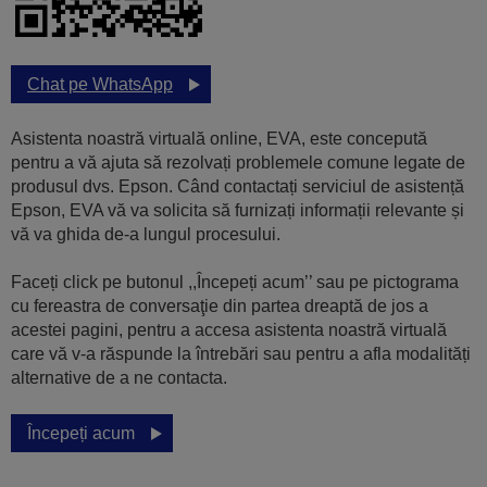
Chat pe WhatsApp
Asistenta noastră virtuală online, EVA, este concepută
pentru a vă ajuta să rezolvați problemele comune legate de
produsul dvs. Epson. Când contactați serviciul de asistență
Epson, EVA vă va solicita să furnizați informații relevante și
vă va ghida de-a lungul procesului.
Faceți click pe butonul ,,Începeți acum’’ sau pe pictograma
cu fereastra de conversaţie din partea dreaptă de jos a
acestei pagini, pentru a accesa asistenta noastră virtuală
care vă v-a răspunde la întrebări sau pentru a afla modalități
alternative de a ne contacta.
Începeți acum