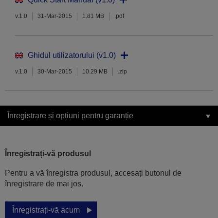
v.1.0
31-Mar-2015
1.81 MB
.pdf
Ghidul utilizatorului (v1.0)
v.1.0
30-Mar-2015
10.29 MB
.zip
Înregistrare și opțiuni pentru garanție
Înregistrați-vă produsul
Pentru a vă înregistra produsul, accesați butonul de
înregistrare de mai jos.
Înregistrați-vă acum