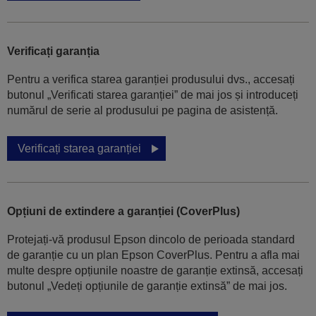
Verificați garanția
Pentru a verifica starea garanției produsului dvs., accesați
butonul „Verificati starea garanției” de mai jos și introduceți
numărul de serie al produsului pe pagina de asistență.
Verificați starea garanției
Opțiuni de extindere a garanției (CoverPlus)
Protejați-vă produsul Epson dincolo de perioada standard
de garanție cu un plan Epson CoverPlus. Pentru a afla mai
multe despre opțiunile noastre de garanție extinsă, accesați
butonul „Vedeți opțiunile de garanție extinsă” de mai jos.