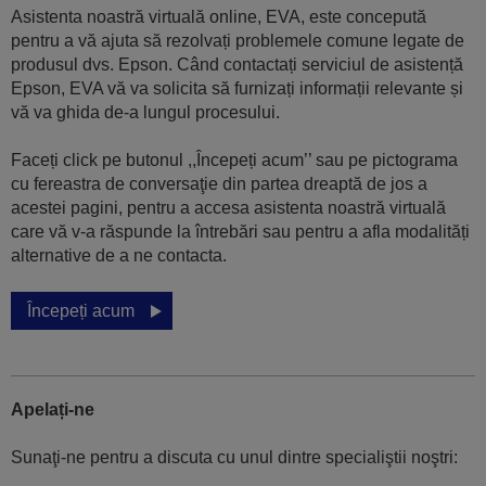
Asistenta noastră virtuală online, EVA, este concepută
pentru a vă ajuta să rezolvați problemele comune legate de
produsul dvs. Epson. Când contactați serviciul de asistență
Epson, EVA vă va solicita să furnizați informații relevante și
vă va ghida de-a lungul procesului.
Faceți click pe butonul ,,Începeți acum’’ sau pe pictograma
cu fereastra de conversaţie din partea dreaptă de jos a
acestei pagini, pentru a accesa asistenta noastră virtuală
care vă v-a răspunde la întrebări sau pentru a afla modalități
alternative de a ne contacta.
Începeți acum
Apelați-ne
Sunaţi-ne pentru a discuta cu unul dintre specialiştii noştri: