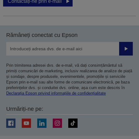
Contactați-ne prin e-mail
Rămâneți conectat cu Epson
Trimiteț
Prin trimiterea adresei dvs. de e-mail, vă dați consimțământul să
primiți comunicări de marketing, inclusiv realizarea de analize de piață
și sondaje, despre produsele, evenimentele, promoțiile și serviciile
Epson prin e-mail sau alte forme de comunicare electronică, pe baza
preferințelor dvs. și conduitei dvs. online, așa cum este descris în
Declarația Epson privind informațiile de confidențialitate
Urmăriți-ne pe: