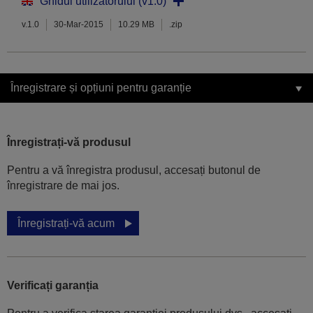
Ghidul utilizatorului (v1.0)
v.1.0
30-Mar-2015
10.29 MB
.zip
Înregistrare și opțiuni pentru garanție
Înregistrați-vă produsul
Pentru a vă înregistra produsul, accesați butonul de
înregistrare de mai jos.
Înregistrați-vă acum
Verificați garanția