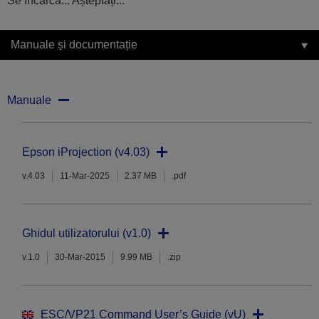
Se încarcă... Așteptați...
Manuale și documentație
Manuale
Epson iProjection (v4.03)
v.4.03
11-Mar-2025
2.37 MB
.pdf
Ghidul utilizatorului (v1.0)
v.1.0
30-Mar-2015
9.99 MB
.zip
ESC/VP21 Command User’s Guide (vU)