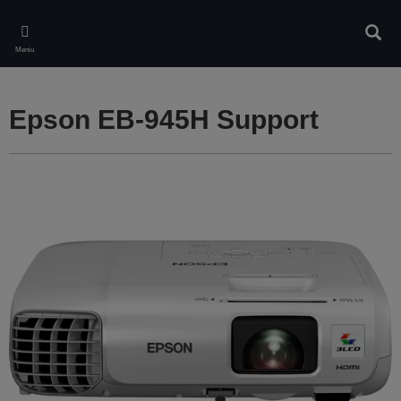
Skip
to
Căuta
main
Meniu
content
Epson EB-945H Support