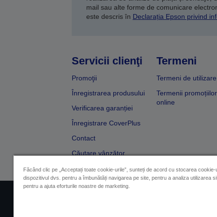
mail sau alte forme de comunicare electroni
este descris în
Declarația Epson privind inf
Servicii clienţi
Termeni
Promoţii
Termeni de utilizare
Înregistrarea produsului
Termenii promoțiilor
online
Verificarea garanției
Înregistrare CoverPlus
Contact
Căutare vânzător
Făcând clic pe „Acceptați toate cookie-urile”, sunteți de acord cu stocarea cookie-u
dispozitivul dvs. pentru a îmbunătăți navigarea pe site, pentru a analiza utilizarea sit
pentru a ajuta eforturile noastre de marketing.
Impressum
Identificarea 
Contactaţi-ne în legătură cu date