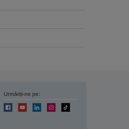
Urmăriți-ne pe:
ți