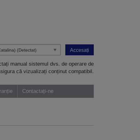
Accesați
ectați manual sistemul dvs. de operare de
sigura că vizualizați conținut compatibil.
ranție
Contactați-ne