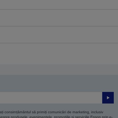
Trimite
dați consimțământul să primiți comunicări de marketing, inclusiv
despre produsele, evenimentele, promoțiile și serviciile Epson prin e-