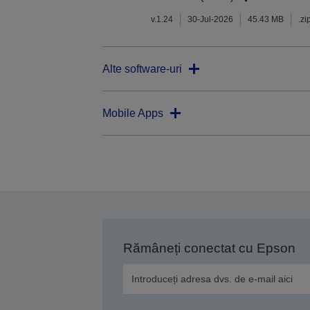
v.1.24
30-Jul-2026
45.43 MB
.zi
Alte software-uri
Mobile Apps
Rămâneți conectat cu Epson