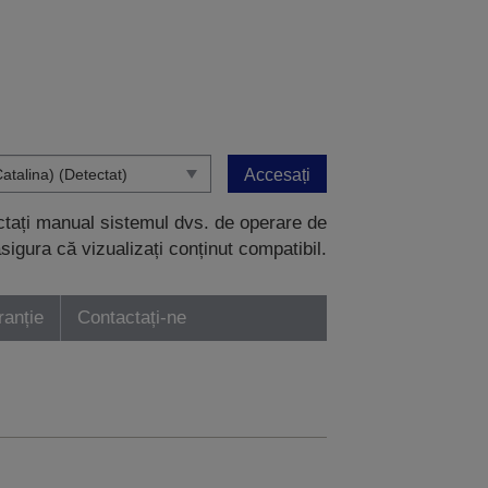
Accesați
ectați manual sistemul dvs. de operare de
sigura că vizualizați conținut compatibil.
ranție
Contactați-ne