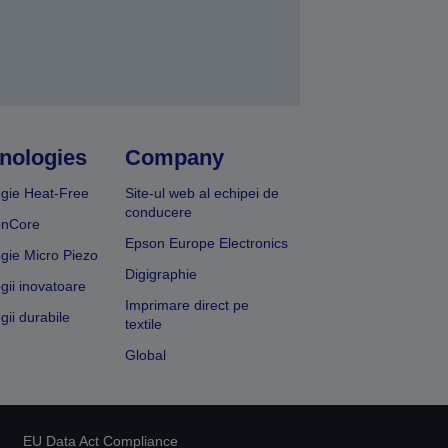
nologies
Company
gie Heat-Free
Site-ul web al echipei de
conducere
onCore
Epson Europe Electronics
gie Micro Piezo
Digigraphie
gii inovatoare
Imprimare direct pe
gii durabile
textile
Global
EU Data Act Compliance