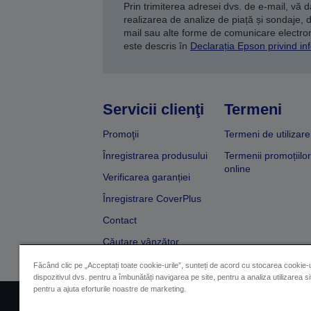
Prin trimiterea adresei dvs. de e-mail, vă 
realizarea de analize de piață și sondaje, 
mail sau alte forme de comunicare electroni
este descris în
Declarația Epson privind inf
Servicii clienţi
Termeni
Promoţii
Termeni de utilizare
Înregistrarea produsului
Termenii promoțiilor
online
Verificarea garanției
Înregistrare CoverPlus
Contact
Căutare vânzător
Făcând clic pe „Acceptați toate cookie-urile”, sunteți de acord cu stocarea cookie-u
dispozitivul dvs. pentru a îmbunătăți navigarea pe site, pentru a analiza utilizarea sit
pentru a ajuta eforturile noastre de marketing.
Impressum
Identificarea 