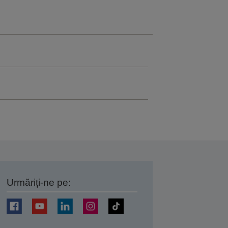
Urmăriți-ne pe:
ți