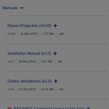
Manuale
Epson iProjection (v4.03)
v.4.03
11-Mar-2025
2.37 MB
.pdf
Installation Manual (v1.0)
v.1.0
26-Mar-2015
3.27 MB
.pdf
Ghidul utilizatorului (v1.0)
v.1.0
12-Jan-2015
13.01 MB
.zip
ESC/VP21 Command User’s Guide (vU)