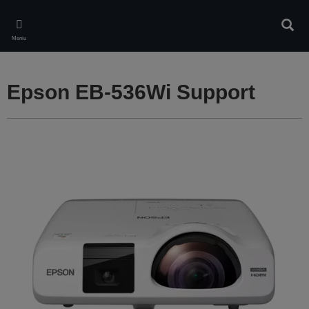
Skip
to
Căuta
main
Meniu
content
Epson EB-536Wi Support