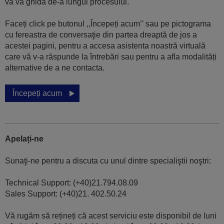
vă va ghida de-a lungul procesului.
Faceți click pe butonul ,,Începeți acum’’ sau pe pictograma
cu fereastra de conversaţie din partea dreaptă de jos a
acestei pagini, pentru a accesa asistenta noastră virtuală
care vă v-a răspunde la întrebări sau pentru a afla modalități
alternative de a ne contacta.
Începeți acum
Apelați-ne
Sunaţi-ne pentru a discuta cu unul dintre specialiştii noştri:
Technical Support: (+40)21.794.08.09
Sales Support: (+40)21. 402.50.24
Vă rugăm să rețineți că acest serviciu este disponibil de luni