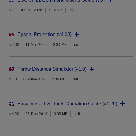
v.U
03-Jun-2026
6.12 MB
.zip
Epson iProjection (v4.03)
v.4.03
11-Mar-2025
2.39 MB
.pdf
Throw Distance Simulator (v1.0)
v.1.0
05-May-2020
2.39 MB
.pdf
Easy Interactive Tools Operation Guide (v4.20)
v.4.20
06-Dec-2018
0.85 MB
.pdf