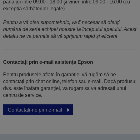
până joi între 09:00 - 18:00 şi vineri între 09:00 - 16:00 (cu
excepția sărbătorilor legale).
Pentru a vă oferi suport tehnic, va fi necesar să oferiți
numărul de serie echipei noastre la începutul apelului. Acest
detaliu ne va permite să vă sprijinim rapid și eficient
Contactați prin e-mail asistența Epson
Pentru produsele aflate în garanție, vă rugăm să ne
contactați prin chat online, telefon sau e-mail. Dacă produsul
dvs. este înafara garanției, va rugam sa va adresati unui
centru de service.
Contactați-ne prin e-mail