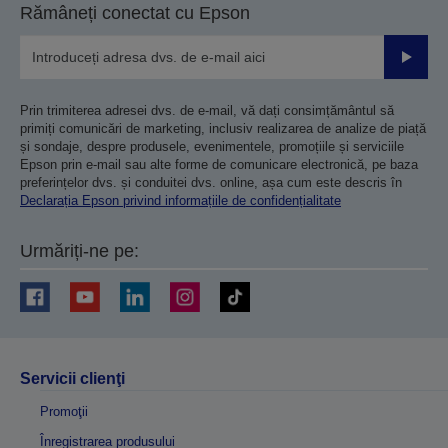
Rămâneți conectat cu Epson
Trimiteț
Prin trimiterea adresei dvs. de e-mail, vă dați consimțământul să
primiți comunicări de marketing, inclusiv realizarea de analize de piață
și sondaje, despre produsele, evenimentele, promoțiile și serviciile
Epson prin e-mail sau alte forme de comunicare electronică, pe baza
preferințelor dvs. și conduitei dvs. online, așa cum este descris în
Declarația Epson privind informațiile de confidențialitate
Urmăriți-ne pe:
Servicii clienţi
Promoţii
Înregistrarea produsului