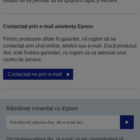
detaliu ne va permite să vă sprijinim rapid și eficient
Contactați prin e-mail asistența Epson
Pentru produsele aflate în garanție, vă rugăm să ne
contactați prin chat online, telefon sau e-mail. Dacă produsul
dvs. este înafara garanției, va rugam sa va adresati unui
centru de service.
Contactați-ne prin e-mail
Rămâneți conectat cu Epson
Trimiteț
Prin trimiterea adresei dvs. de e-mail, vă dați consimțământul să