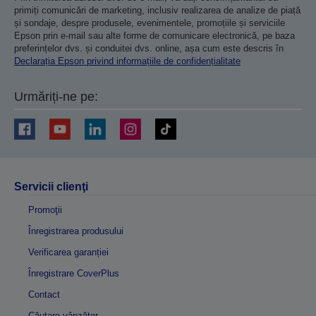
primiți comunicări de marketing, inclusiv realizarea de analize de piață
și sondaje, despre produsele, evenimentele, promoțiile și serviciile
Epson prin e-mail sau alte forme de comunicare electronică, pe baza
preferințelor dvs. și conduitei dvs. online, așa cum este descris în
Declarația Epson privind informațiile de confidențialitate
Urmăriți-ne pe:
Servicii clienţi
Promoţii
Înregistrarea produsului
Verificarea garanției
Înregistrare CoverPlus
Contact
Căutare vânzător