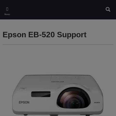
Skip
to
Căuta
main
Meniu
content
Epson EB-520 Support