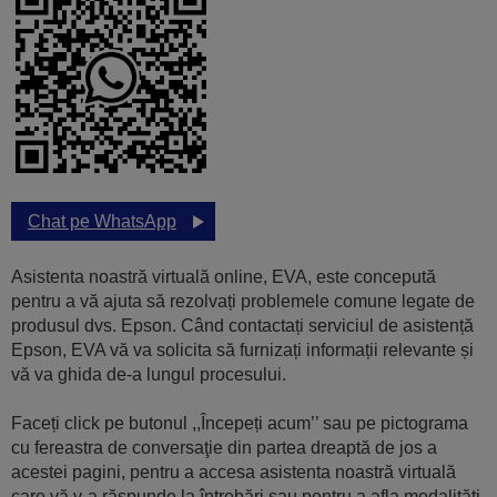
Chat pe WhatsApp
Asistenta noastră virtuală online, EVA, este concepută
pentru a vă ajuta să rezolvați problemele comune legate de
produsul dvs. Epson. Când contactați serviciul de asistență
Epson, EVA vă va solicita să furnizați informații relevante și
vă va ghida de-a lungul procesului.
Faceți click pe butonul ,,Începeți acum’’ sau pe pictograma
cu fereastra de conversaţie din partea dreaptă de jos a
acestei pagini, pentru a accesa asistenta noastră virtuală
care vă v-a răspunde la întrebări sau pentru a afla modalități