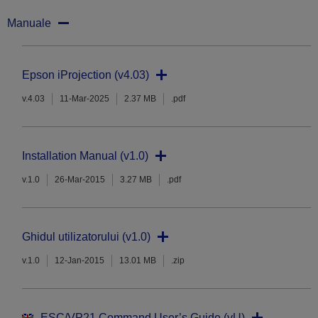
Manuale
Epson iProjection (v4.03)
v.4.03
11-Mar-2025
2.37 MB
.pdf
Installation Manual (v1.0)
v.1.0
26-Mar-2015
3.27 MB
.pdf
Ghidul utilizatorului (v1.0)
v.1.0
12-Jan-2015
13.01 MB
.zip
ESC/VP21 Command User’s Guide (vU)