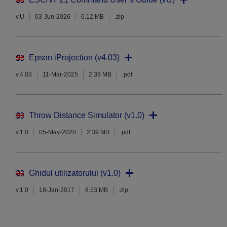
v.U
03-Jun-2026
6.12 MB
.zip
Epson iProjection (v4.03)
v.4.03
11-Mar-2025
2.39 MB
.pdf
Throw Distance Simulator (v1.0)
v.1.0
05-May-2020
2.39 MB
.pdf
Ghidul utilizatorului (v1.0)
v.1.0
18-Jan-2017
8.53 MB
.zip