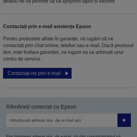
detaliu ne va permite să vă sprijinim rapid și eficient
Contactați prin e-mail asistența Epson
Pentru produsele aflate în garanție, vă rugăm să ne
contactați prin chat online, telefon sau e-mail. Dacă produsul
dvs. este înafara garanției, va rugam sa va adresati unui
centru de service.
Contactați-ne prin e-mail
Rămâneți conectat cu Epson
Trimiteț
Prin trimiterea adresei dvs. de e-mail, vă dați consimțământul să