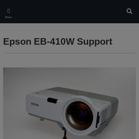
Skip
to
Căuta
main
Meniu
content
Epson EB-410W Support