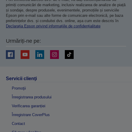
primiți comunicări de marketing, inclusiv realizarea de analize de piață
și sondaje, despre produsele, evenimentele, promoțiile și serviciile
Epson prin e-mail sau alte forme de comunicare electronică, pe baza
preferințelor dvs. și conduitei dvs. online, așa cum este descris în
Declarația Epson privind informațiile de confidențialitate
Urmăriți-ne pe:
Servicii clienţi
Promoţii
Înregistrarea produsului
Verificarea garanției
Înregistrare CoverPlus
Contact