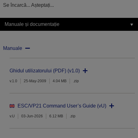
Se încarcă... Așteptați...
Manuale și documentație
Manuale
Ghidul utilizatorului (PDF) (v1.0)
v.1.0
25-May-2009
4.04 MB
.zip
ESC/VP21 Command User’s Guide (vU)
v.U
03-Jun-2026
6.12 MB
.zip