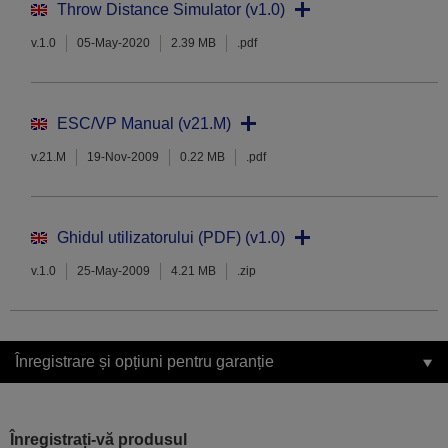
Throw Distance Simulator (v1.0)
v.1.0
05-May-2020
2.39 MB
.pdf
ESC/VP Manual (v21.M)
v.21.M
19-Nov-2009
0.22 MB
.pdf
Ghidul utilizatorului (PDF) (v1.0)
v.1.0
25-May-2009
4.21 MB
.zip
Înregistrare și opțiuni pentru garanție
Înregistrați-vă produsul