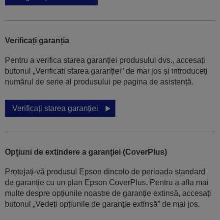
Verificați garanția
Pentru a verifica starea garanției produsului dvs., accesați
butonul „Verificati starea garanției” de mai jos și introduceți
numărul de serie al produsului pe pagina de asistență.
Verificați starea garanției
Opțiuni de extindere a garanției (CoverPlus)
Protejați-vă produsul Epson dincolo de perioada standard
de garanție cu un plan Epson CoverPlus. Pentru a afla mai
multe despre opțiunile noastre de garanție extinsă, accesați
butonul „Vedeți opțiunile de garanție extinsă” de mai jos.