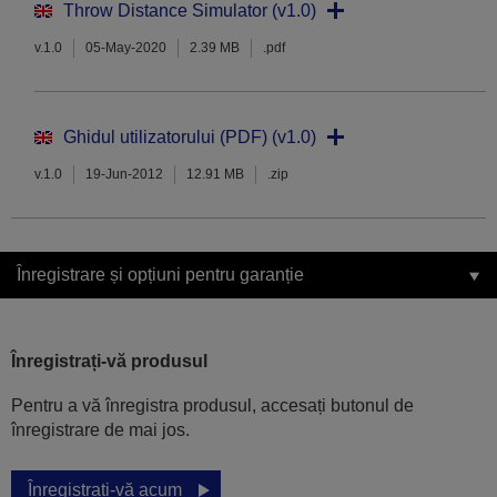
Throw Distance Simulator (v1.0)
v.1.0
05-May-2020
2.39 MB
.pdf
Ghidul utilizatorului (PDF) (v1.0)
v.1.0
19-Jun-2012
12.91 MB
.zip
Înregistrare și opțiuni pentru garanție
Înregistrați-vă produsul
Pentru a vă înregistra produsul, accesați butonul de
înregistrare de mai jos.
Înregistrați-vă acum