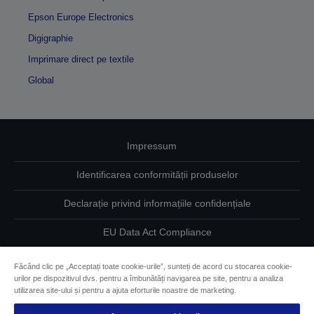
Epson Europe Electronics
Digigraphie
Imprimare direct pe textile
Global
Impressum
Identificarea conformității produselor
Declarație privind informațiile confidențiale
EU Data Act Compliance
Contactaţi-ne în legătură cu datele dumneavoastră
Făcând clic pe „Acceptați toate cookie-urile”, sunteți de acord cu stocarea cookie-
urilor pe dispozitivul dvs. pentru a îmbunătăți navigarea pe site, pentru a analiza
Informaţii despre modulele cookie
utilizarea site-ului și pentru a ajuta eforturile noastre de marketing.