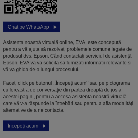
Chat pe WhatsApp
Asistenta noastră virtuală online, EVA, este concepută
pentru a vă ajuta să rezolvați problemele comune legate de
produsul dvs. Epson. Când contactați serviciul de asistență
Epson, EVA vă va solicita să furnizați informații relevante și
vă va ghida de-a lungul procesului.
Faceți click pe butonul ,,Începeți acum’’ sau pe pictograma
cu fereastra de conversaţie din partea dreaptă de jos a
acestei pagini, pentru a accesa asistenta noastră virtuală
care vă v-a răspunde la întrebări sau pentru a afla modalități
alternative de a ne contacta.
Începeți acum