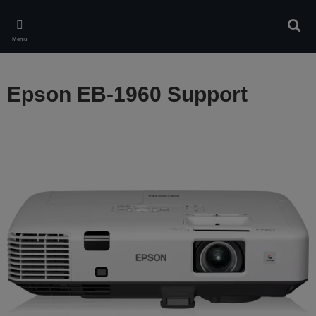
Skip
to
Căuta
main
Meniu
content
Epson EB-1960 Support