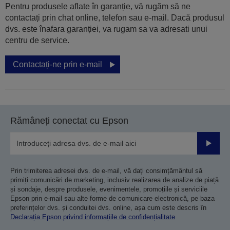
Pentru produsele aflate în garanție, vă rugăm să ne
contactați prin chat online, telefon sau e-mail. Dacă produsul
dvs. este înafara garanției, va rugam sa va adresati unui
centru de service.
Contactați-ne prin e-mail
Rămâneți conectat cu Epson
Trimiteț
Prin trimiterea adresei dvs. de e-mail, vă dați consimțământul să
primiți comunicări de marketing, inclusiv realizarea de analize de piață
și sondaje, despre produsele, evenimentele, promoțiile și serviciile
Epson prin e-mail sau alte forme de comunicare electronică, pe baza
preferințelor dvs. și conduitei dvs. online, așa cum este descris în
Declarația Epson privind informațiile de confidențialitate