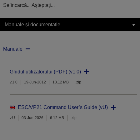
Se încarcă... Așteptați...
Manuale și documentație
Manuale
Ghidul utilizatorului (PDF) (v1.0)
v.1.0
19-Jun-2012
13.12 MB
.zip
ESC/VP21 Command User’s Guide (vU)
v.U
03-Jun-2026
6.12 MB
.zip