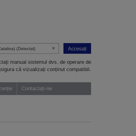
Accesați
ectați manual sistemul dvs. de operare de
sigura că vizualizați conținut compatibil.
ranție
Contactați-ne