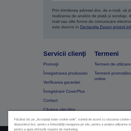
Prin trimiterea adresei dvs. de e-mail, vă 
realizarea de analize de piață și sondaje, 
mail sau alte forme de comunicare electroni
este descris în
Declarația Epson privind inf
Servicii clienţi
Termeni
Promoţii
Termeni de utilizare
Înregistrarea produsului
Termenii promoțiilor
online
Verificarea garanției
Înregistrare CoverPlus
Contact
Căutare vânzător
Făcând clic pe „Acceptați toate cookie-urile”, sunteți de acord cu stocarea cookie-u
dispozitivul dvs. pentru a îmbunătăți navigarea pe site, pentru a analiza utilizarea sit
pentru a ajuta eforturile noastre de marketing.