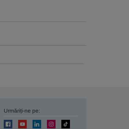
Urmăriți-ne pe:
ți