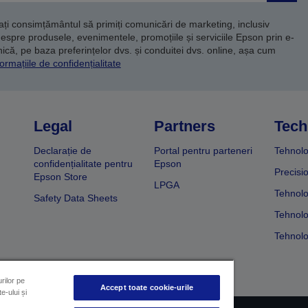
dați consimțământul să primiți comunicări de marketing, inclusiv
despre produsele, evenimentele, promoțiile și serviciile Epson prin e-
că, pe baza preferințelor dvs. și conduitei dvs. online, așa cum
ormațiile de confidențialitate
Legal
Partners
Tech
Declarație de
Portal pentru parteneri
Tehnolo
confidențialitate pentru
Epson
Precisi
Epson Store
LPGA
Tehnolo
Safety Data Sheets
Tehnolo
Tehnolo
rilor pe
Accept toate cookie-urile
e-ului și