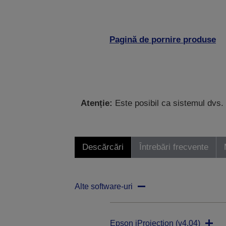
Pagină de pornire produse
Atenție:
Este posibil ca sistemul dvs. 
Descărcări
Întrebări frecvente
Alte software-uri
Epson iProjection (v4.04)