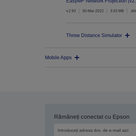
EasyMP Network Projection (v2.
v.2.93
30-Mar-2022
3.03 MB
.d
Throw Distance Simulator
Mobile Apps
Rămâneți conectat cu Epson