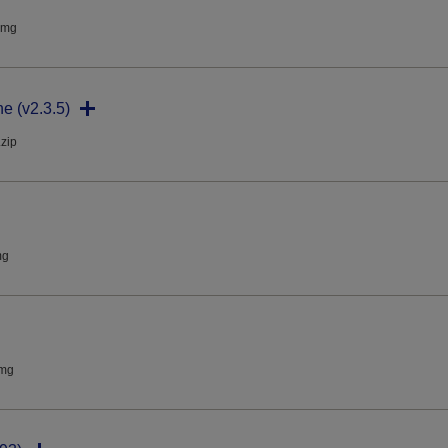
dmg
ne (v2.3.5)
.zip
mg
dmg