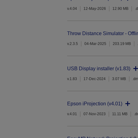
v.4.04
12-May-2026
12.90 MB
.
Throw Distance Simulator - Offli
v.2.3.5
04-Mar-2025
203.19 MB
USB Display installer (v1.83)
v.1.83
17-Dec-2024
3.07 MB
.d
Epson iProjection (v4.01)
v.4.01
07-Nov-2023
11.11 MB
.