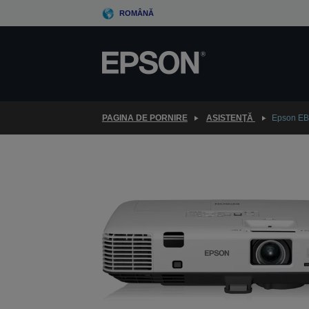
Skip
ROMÂNĂ
to
main
content
PAGINA DE PORNIRE
ASISTENŢĂ
Epson E