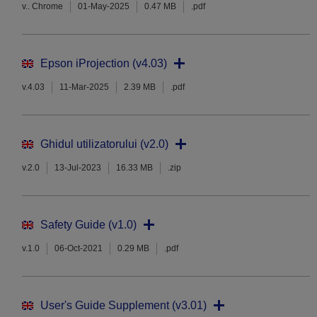
v.. Chrome
01-May-2025
0.47 MB
.pdf
Epson iProjection (v4.03)
v.4.03
11-Mar-2025
2.39 MB
.pdf
Ghidul utilizatorului (v2.0)
v.2.0
13-Jul-2023
16.33 MB
.zip
Safety Guide (v1.0)
v.1.0
06-Oct-2021
0.29 MB
.pdf
User's Guide Supplement (v3.01)