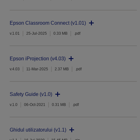
Epson Classroom Connect (v1.01)
v.1.01
25-Jul-2025
0.33 MB
.pdf
Epson iProjection (v4.03)
v.4.03
11-Mar-2025
2.37 MB
.pdf
Safety Guide (v1.0)
v.1.0
06-Oct-2021
0.31 MB
.pdf
Ghidul utilizatorului (v1.1)