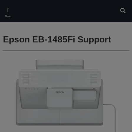
Skip
to
Căuta
main
Meniu
content
Epson EB-1485Fi Support