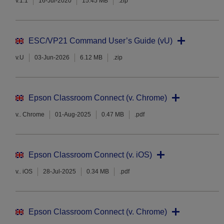
v.1.1
16-Jul-2020
15.45 MB
.zip
ESC/VP21 Command User’s Guide (vU)
v.U
03-Jun-2026
6.12 MB
.zip
Epson Classroom Connect (v. Chrome)
v.. Chrome
01-Aug-2025
0.47 MB
.pdf
Epson Classroom Connect (v. iOS)
v.. iOS
28-Jul-2025
0.34 MB
.pdf
Epson Classroom Connect (v. Chrome)