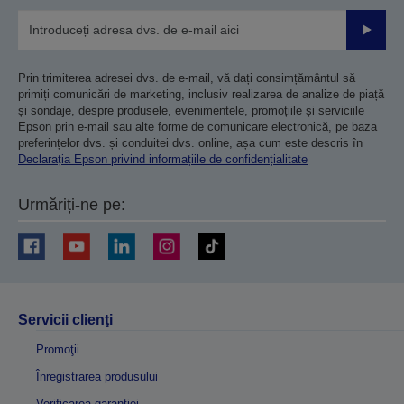
Trimiteț
Prin trimiterea adresei dvs. de e-mail, vă dați consimțământul să
primiți comunicări de marketing, inclusiv realizarea de analize de piață
și sondaje, despre produsele, evenimentele, promoțiile și serviciile
Epson prin e-mail sau alte forme de comunicare electronică, pe baza
preferințelor dvs. și conduitei dvs. online, așa cum este descris în
Declarația Epson privind informațiile de confidențialitate
Urmăriți-ne pe:
Servicii clienţi
Promoţii
Înregistrarea produsului
Verificarea garanției