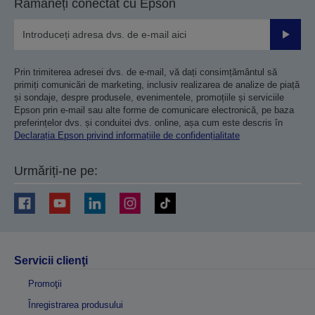
Rămâneți conectat cu Epson
Trimiteț
Prin trimiterea adresei dvs. de e-mail, vă dați consimțământul să
primiți comunicări de marketing, inclusiv realizarea de analize de piață
și sondaje, despre produsele, evenimentele, promoțiile și serviciile
Epson prin e-mail sau alte forme de comunicare electronică, pe baza
preferințelor dvs. și conduitei dvs. online, așa cum este descris în
Declarația Epson privind informațiile de confidențialitate
Urmăriți-ne pe:
Servicii clienţi
Promoţii
Înregistrarea produsului