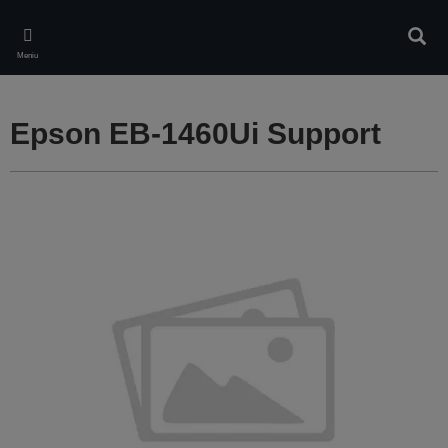
Skip
to
Căuta
main
Meniu
content
Epson EB-1460Ui Support