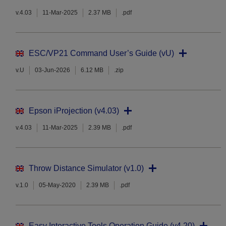
v.4.03
11-Mar-2025
2.37 MB
.pdf
ESC/VP21 Command User’s Guide (vU)
v.U
03-Jun-2026
6.12 MB
.zip
Epson iProjection (v4.03)
v.4.03
11-Mar-2025
2.39 MB
.pdf
Throw Distance Simulator (v1.0)
v.1.0
05-May-2020
2.39 MB
.pdf
Easy Interactive Tools Operation Guide (v4.20)