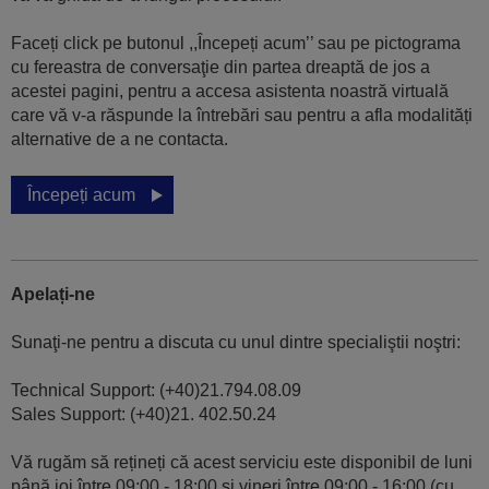
Faceți click pe butonul ,,Începeți acum’’ sau pe pictograma
cu fereastra de conversaţie din partea dreaptă de jos a
acestei pagini, pentru a accesa asistenta noastră virtuală
care vă v-a răspunde la întrebări sau pentru a afla modalități
alternative de a ne contacta.
Începeți acum
Apelați-ne
Sunaţi-ne pentru a discuta cu unul dintre specialiştii noştri:
Technical Support: (+40)21.794.08.09
Sales Support: (+40)21. 402.50.24
Vă rugăm să rețineți că acest serviciu este disponibil de luni
până joi între 09:00 - 18:00 şi vineri între 09:00 - 16:00 (cu