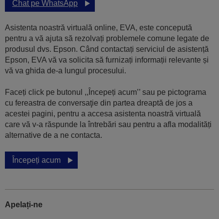
Chat pe WhatsApp
Asistenta noastră virtuală online, EVA, este concepută
pentru a vă ajuta să rezolvați problemele comune legate de
produsul dvs. Epson. Când contactați serviciul de asistență
Epson, EVA vă va solicita să furnizați informații relevante și
vă va ghida de-a lungul procesului.
Faceți click pe butonul ,,Începeți acum’’ sau pe pictograma
cu fereastra de conversaţie din partea dreaptă de jos a
acestei pagini, pentru a accesa asistenta noastră virtuală
care vă v-a răspunde la întrebări sau pentru a afla modalități
alternative de a ne contacta.
Începeți acum
Apelați-ne