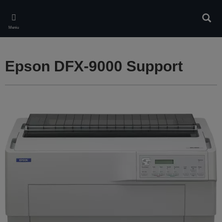
Skip
to
Căuta
main
Meniu
content
Epson DFX-9000 Support