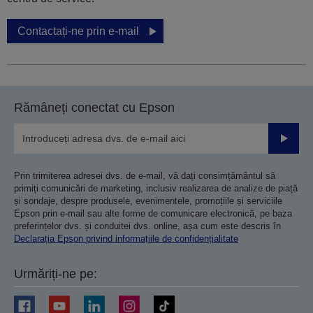
Contactați-ne prin e-mail
Rămâneți conectat cu Epson
Trimiteț
Prin trimiterea adresei dvs. de e-mail, vă dați consimțământul să
primiți comunicări de marketing, inclusiv realizarea de analize de piață
și sondaje, despre produsele, evenimentele, promoțiile și serviciile
Epson prin e-mail sau alte forme de comunicare electronică, pe baza
preferințelor dvs. și conduitei dvs. online, așa cum este descris în
Declarația Epson privind informațiile de confidențialitate
Urmăriți-ne pe: