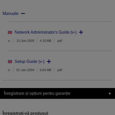
Manuale
Network Administrator's Guide (v-)
v.-
15-Jun-2005
4.10 MB
.pdf
Setup Guide (v-)
v.-
01-Jan-2004
0.64 MB
.pdf
Înregistrare și opțiuni pentru garanție
Înregistrați-vă produsul