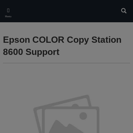
Skip
to
Căuta
main
Meniu
content
Epson COLOR Copy Station
8600 Support