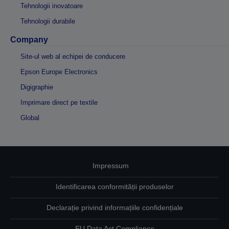
Tehnologii inovatoare
Tehnologii durabile
Company
Site-ul web al echipei de conducere
Epson Europe Electronics
Digigraphie
Imprimare direct pe textile
Global
Impressum
Identificarea conformității produselor
Declarație privind informațiile confidențiale
EU Data Act Compliance