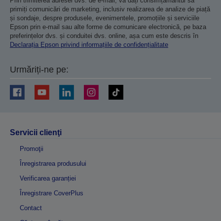
Prin trimiterea adresei dvs. de e-mail, vă dați consimțământul să
primiți comunicări de marketing, inclusiv realizarea de analize de piață
și sondaje, despre produsele, evenimentele, promoțiile și serviciile
Epson prin e-mail sau alte forme de comunicare electronică, pe baza
preferințelor dvs. și conduitei dvs. online, așa cum este descris în
Declarația Epson privind informațiile de confidențialitate
Urmăriți-ne pe:
Servicii clienţi
Promoţii
Înregistrarea produsului
Verificarea garanției
Înregistrare CoverPlus
Contact