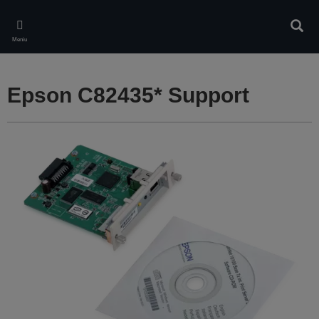
Skip
to
Căuta
main
Meniu
content
Epson C82435* Support