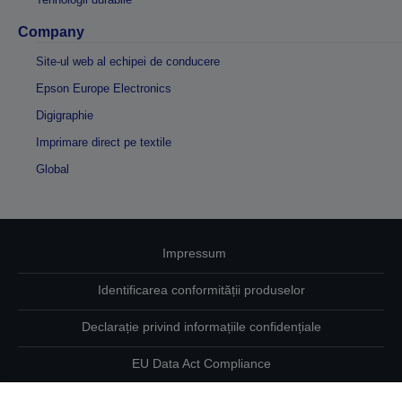
Company
Site-ul web al echipei de conducere
Epson Europe Electronics
Digigraphie
Imprimare direct pe textile
Global
Impressum
Identificarea conformității produselor
Declarație privind informațiile confidențiale
EU Data Act Compliance
Contactaţi-ne în legătură cu datele dumneavoastră