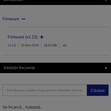
Firmware
Firmware (v1.13)
v.1.13
15-Nov-2010
18.02 MB
.zip
Întrebări frecvente
Căutare
Se încarcă... Așteptați...