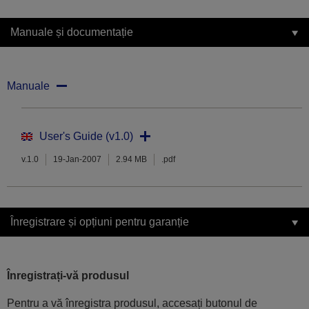
Manuale și documentație
Manuale
User's Guide (v1.0)
v.1.0
19-Jan-2007
2.94 MB
.pdf
Înregistrare și opțiuni pentru garanție
Înregistrați-vă produsul
Pentru a vă înregistra produsul, accesați butonul de