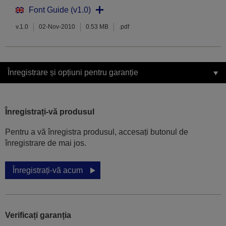
Font Guide (v1.0)
v.1.0
02-Nov-2010
0.53 MB
.pdf
Înregistrare și opțiuni pentru garanție
Înregistrați-vă produsul
Pentru a vă înregistra produsul, accesați butonul de
înregistrare de mai jos.
Înregistrați-vă acum
Verificați garanția