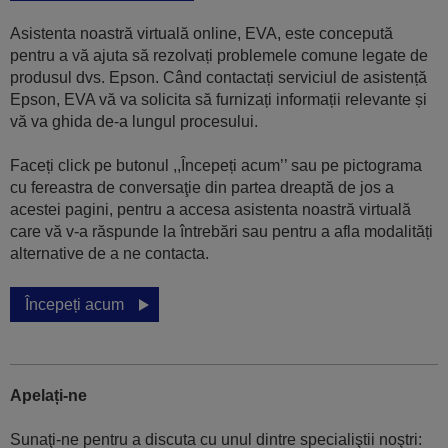
Asistenta noastră virtuală online, EVA, este concepută
pentru a vă ajuta să rezolvați problemele comune legate de
produsul dvs. Epson. Când contactați serviciul de asistență
Epson, EVA vă va solicita să furnizați informații relevante și
vă va ghida de-a lungul procesului.
Faceți click pe butonul ,,Începeți acum’’ sau pe pictograma
cu fereastra de conversaţie din partea dreaptă de jos a
acestei pagini, pentru a accesa asistenta noastră virtuală
care vă v-a răspunde la întrebări sau pentru a afla modalități
alternative de a ne contacta.
Începeți acum
Apelați-ne
Sunaţi-ne pentru a discuta cu unul dintre specialiştii noştri: