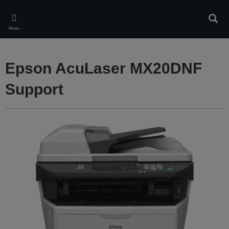
Skip
to
Căuta
main
Meniu
content
Epson AcuLaser MX20DNF
Support