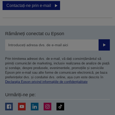
Contactați-ne prin e-mail
Rămâneți conectat cu Epson
Trimiteț
Prin trimiterea adresei dvs. de e-mail, vă dați consimțământul să
primiți comunicări de marketing, inclusiv realizarea de analize de piață
și sondaje, despre produsele, evenimentele, promoțiile și serviciile
Epson prin e-mail sau alte forme de comunicare electronică, pe baza
preferințelor dvs. și conduitei dvs. online, așa cum este descris în
Declarația Epson privind informațiile de confidențialitate
Urmăriți-ne pe: