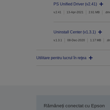
PS Unified Driver (v2.41)
v.2.41
13-Apr-2021
2.61 MB
.dm
Uninstall Center (v1.3.1)
v.1.3.1
08-Dec-2020
1.17 MB
.d
Utilitare pentru lucrul în reţea
Rămâneți conectat cu Epson