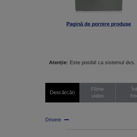
Pagină de pornire produse
Atenție:
Este posibil ca sistemul dvs. 
Filme
În
Descărcări
video
fr
Drivere