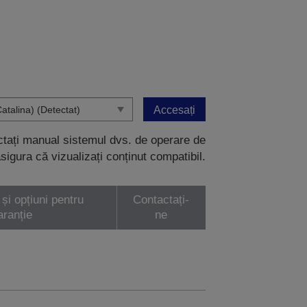
Accesați
ectați manual sistemul dvs. de operare de
sigura că vizualizați conținut compatibil.
 și opțiuni pentru
Contactați-
aranție
ne