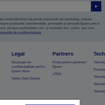
Trimite
dați consimțământul să primiți comunicări de marketing, inclusiv
despre produsele, evenimentele, promoțiile și serviciile Epson prin e-
că, pe baza preferințelor dvs. și conduitei dvs. online, așa cum
ormațiile de confidențialitate
Legal
Partners
Tech
Declarație de
Portal pentru parteneri
Tehnolo
confidențialitate pentru
Epson
Precisi
Epson Store
LPGA
Tehnolo
Safety Data Sheets
Tehnolo
Tehnolo