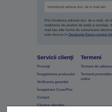
Prin trimiterea adresei dvs. de e-mail, vă 
realizarea de analize de piață și sondaje, 
mail sau alte forme de comunicare electroni
este descris în
Declarația Epson privind inf
Servicii clienţi
Termeni
Promoţii
Termeni de utilizare
Înregistrarea produsului
Termenii promoțiilor
online
Verificarea garanției
Înregistrare CoverPlus
Contact
Căutare vânzător