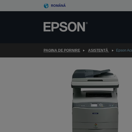
Skip
ROMÂNĂ
to
main
content
PAGINA DE PORNIRE
ASISTENŢĂ
Epson Ac