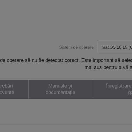
Sistem de operare:
de operare să nu fie detectat corect. Este important să sel
mai sus pentru a vă a
trebări
Manuale și
Înregistrare
ecvente
documentație
g