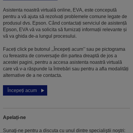
Asistenta noastră virtuală online, EVA, este concepută
pentru a vă ajuta să rezolvați problemele comune legate de
produsul dvs. Epson. Când contactați serviciul de asistență
Epson, EVA vă va solicita să furnizați informații relevante și
vă va ghida de-a lungul procesului.
Faceți click pe butonul ,,Începeți acum’’ sau pe pictograma
cu fereastra de conversaţie din partea dreaptă de jos a
acestei pagini, pentru a accesa asistenta noastră virtuală
care vă v-a răspunde la întrebări sau pentru a afla modalități
alternative de a ne contacta.
Începeți acum
Apelați-ne
Sunaţi-ne pentru a discuta cu unul dintre specialiştii noştri: