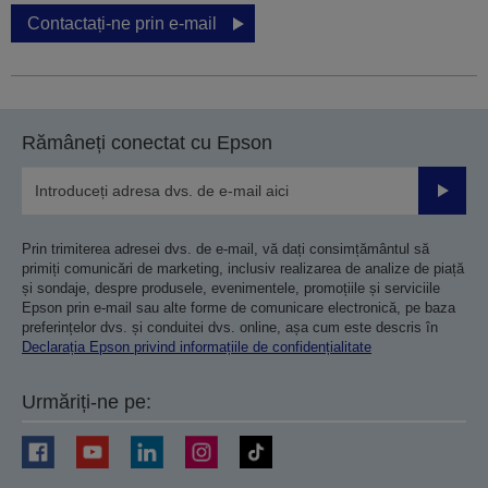
Contactați-ne prin e-mail
Rămâneți conectat cu Epson
Trimiteț
Prin trimiterea adresei dvs. de e-mail, vă dați consimțământul să
primiți comunicări de marketing, inclusiv realizarea de analize de piață
și sondaje, despre produsele, evenimentele, promoțiile și serviciile
Epson prin e-mail sau alte forme de comunicare electronică, pe baza
preferințelor dvs. și conduitei dvs. online, așa cum este descris în
Declarația Epson privind informațiile de confidențialitate
Urmăriți-ne pe: