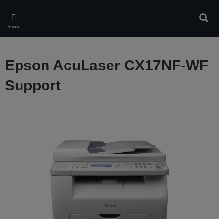
Skip
to
Căuta
main
Meniu
content
Epson AcuLaser CX17NF-WF
Support