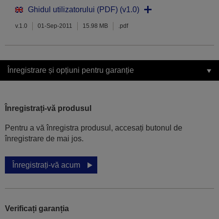
Ghidul utilizatorului (PDF) (v1.0)
v.1.0
01-Sep-2011
15.98 MB
.pdf
Înregistrare și opțiuni pentru garanție
Înregistrați-vă produsul
Pentru a vă înregistra produsul, accesați butonul de
înregistrare de mai jos.
Înregistrați-vă acum
Verificați garanția