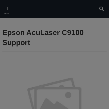
Skip
to
Căuta
main
Meniu
content
Epson AcuLaser C9100
Support