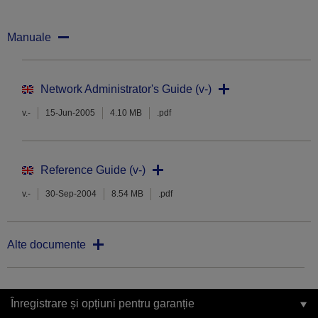
Manuale
Network Administrator's Guide (v-)
v.-
15-Jun-2005
4.10 MB
.pdf
Reference Guide (v-)
v.-
30-Sep-2004
8.54 MB
.pdf
Alte documente
Înregistrare și opțiuni pentru garanție