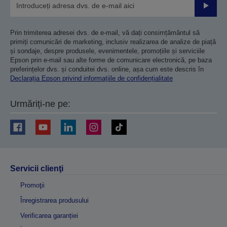
Trimiteț
Prin trimiterea adresei dvs. de e-mail, vă dați consimțământul să
primiți comunicări de marketing, inclusiv realizarea de analize de piață
și sondaje, despre produsele, evenimentele, promoțiile și serviciile
Epson prin e-mail sau alte forme de comunicare electronică, pe baza
preferințelor dvs. și conduitei dvs. online, așa cum este descris în
Declarația Epson privind informațiile de confidențialitate
Urmăriți-ne pe:
Servicii clienţi
Promoţii
Înregistrarea produsului
Verificarea garanției