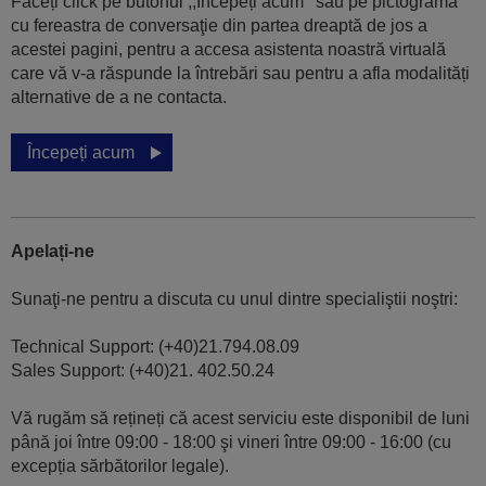
Faceți click pe butonul ,,Începeți acum’’ sau pe pictograma
cu fereastra de conversaţie din partea dreaptă de jos a
acestei pagini, pentru a accesa asistenta noastră virtuală
care vă v-a răspunde la întrebări sau pentru a afla modalități
alternative de a ne contacta.
Începeți acum
Apelați-ne
Sunaţi-ne pentru a discuta cu unul dintre specialiştii noştri:
Technical Support: (+40)21.794.08.09
Sales Support: (+40)21. 402.50.24
Vă rugăm să rețineți că acest serviciu este disponibil de luni
până joi între 09:00 - 18:00 şi vineri între 09:00 - 16:00 (cu
excepția sărbătorilor legale).